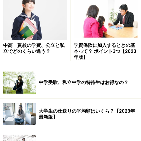
●授業料のみ免除
愛知（3年間の授業料の全額または半額が免除）
大妻中野（アドバンス入試各回上位3～15人程度等
中高一貫校の学費、公立と私
学資保険に加入するときの基
の1年次の授業料で、2年次以降は改めて審査）
立でどのくらい違う？
本って？ ポイント3つ【2023
年版】
清風（3回あるプレミアム試験での合格者の中で成
績上位者は、品行成績不良等で資格取り消しになら
ない限り中高6年間の授業料免除）
中学受験、私立中学の特待生はお得なの？
東京農業大第一（入学試験の成績優秀者は1年間の
授業料相当額を支給）
広尾学園（入学試験の成績優秀者は1年次の授業料
大学生の仕送りの平均額はいくら？【2023年
免除で、2年次以降は改めて審査）
最新版】
プール学院（成績優秀：中学3年間の授業料の全額
または半額が免除）