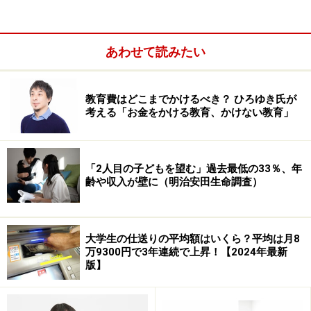
あわせて読みたい
教育費はどこまでかけるべき？ ひろゆき氏が
考える「お金をかける教育、かけない教育」
「2人目の子どもを望む」過去最低の33％、年
特待生制度の内容例
齢や収入が壁に（明治安田生命調査）
●入学金のみ免除
かえつ有明（2種）
大学生の仕送りの平均額はいくら？平均は月8
東京電機大学（第2回・第3回入学試験における成績
万9300円で3年連続で上昇！【2024年最新
優秀者）
版】
プール学院（英検：3級以上取得は全額、4級取得は
半額）