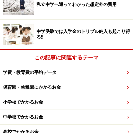
私立中学へ通ってわかった想定外の費用
●入学金と授業料を免除
かえつ有明（1種：入学金と授業料を免除、中学3年
中学受験では入学金のトリプル納入も起こり得
間の年次更新）
る!!
攻玉社（各回の入学試験の成績上位10人は入学金と
1年次の授業料を免除。中学2年まで更新可。3年次
この記事に関連するテーマ
以降は新たに選考）
学費・教育費の平均データ
●入学金と授業料の他も免除
保育園・幼稚園にかかるお金
栄東（3年間特待合格者：入学金・授業料3年間・施
小学校でかかるお金
設設備拡充費3年間を支給。1年間特待合格者：入学
金・授業料1年間・施設設備拡充費1年間を支給で次
中学校でかかるお金
年度の選考有）
渋谷幕張（特別特待生合格者：入学金・施設拡充
高校でかかるお金