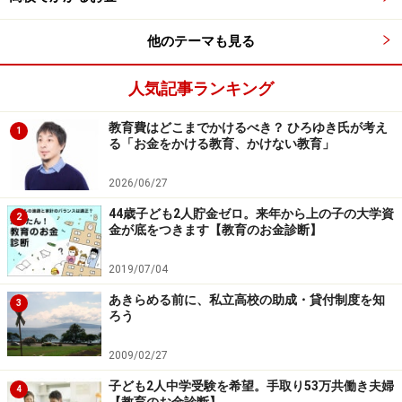
費・授業料相当額を1年間給付、2年次以降審査有。
特待生合格者：入学金と施設拡充費相当額を給付）
他のテーマも見る
帝京大学（S特待：入学金・設備充実費・6年間の授
人気記事ランキング
業料・維持費を免除。1年ごとに資格審査有）
教育費はどこまでかけるべき？ ひろゆき氏が考え
1
る「お金をかける教育、かけない教育」
●所定額を給付
2026/06/27
開智（S特待：初年度63万8000円給付、2年次以降
44歳子ども2人貯金ゼロ。来年から上の子の大学資
は53万8000円で継続審査有。A特待：初年度26万
2
金が底をつきます【教育のお金診断】
8000円給付で2年次以降継続審査有。準特待：初年
度10万円給付）
2019/07/04
あきらめる前に、私立高校の助成・貸付制度を知
3
ろう
特待生で合格したら行かないともったいな
い!?
2009/02/27
子ども2人中学受験を希望。手取り53万共働き夫婦
学校によって特待生制度の内容はさまざまなので、具体
4