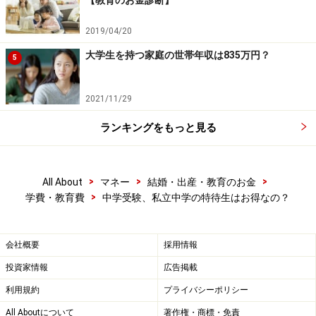
【教育のお金診断】
的にいくらくらいお得になるのかを3校で計算してみま
した。
2019/04/20
大学生を持つ家庭の世帯年収は835万円？
5
例：栄東の場合
入学金25万円、授業料月額2万5000円、施設設備拡充費
2021/11/29
年20万円がかかります。
ランキングをもっと見る
3年間特待では25万円＋（30万円＋20万円）×3年＝175
万円、
1年間特待では75万円負担減になります。※年間授業料は
>
>
>
All About
マネー
結婚・出産・教育のお金
月額×12と仮定
>
学費・教育費
中学受験、私立中学の特待生はお得なの？
例：開智の場合
会社概要
採用情報
S特待生では初年度63万8000円、2年次以降53万8000円
なので、中学3年まで受け取れたとすると、63万8000円
投資家情報
広告掲載
＋53万8000円＋53万8000円＝171万4000円も負担減に
利用規約
プライバシーポリシー
なります。開智は入学金10万円、授業料48万円、教育充
All Aboutについて
著作権・商標・免責