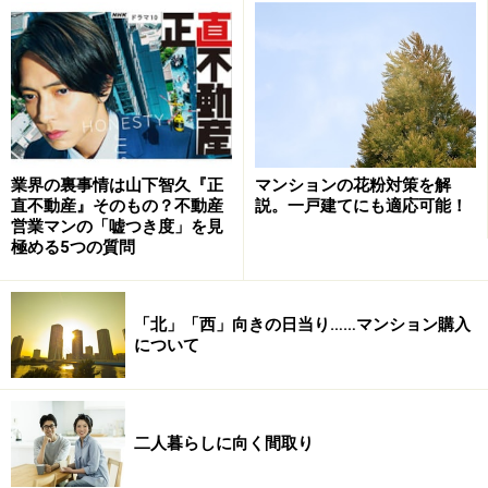
それが証拠に、かつて不動産屋は「千三つ屋（せんみつ
や）」と呼ばれていました。千三つ屋とは「千のうち三
マンションの花粉対策を解
業界の裏事情は山下智久『正
つしか本当のことを言わない」という意味で、「ほら吹
説。一戸建てにも適応可能！
直不動産』そのもの？不動産
営業マンの「嘘つき度」を見
き」や「嘘つき」を意図した慣用句として使われていま
極める5つの質問
す。
はたして、こうした蔑称が「過去形」なのか「現在進行
「北」「西」向きの日当り……マンション購入
について
形」なのかは意見が分かれるところですが、いずれにせ
よ不動産営業マンは嘘もいとわない巧みなセールストー
クを駆使し、日夜、顧客から契約を勝ち取っていきま
二人暮らしに向く間取り
す。