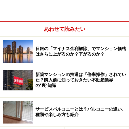
性」です。宅建業者は不動産取引に関する専門知識も経
験も豊富なのに対し、一般消費者は素人の域を出ませ
ん。つまり、両者には「情報の格差」が存在しているの
です。営業マンはこの情報格差を逆手に取り、自分に有
あわせて読みたい
利に働くよう夜討ち朝駆けで“ポジショントーク”を展開
します。リスクに関する説明は先方から質問されない限
日銀の「マイナス金利解除」でマンション価格
り行いません。不都合・不利益となる説明は避けるのが
はさらに上がるのか？下がるのか？
常とう手段なのです。
新築マンションの抽選は「倍率操作」されてい
た？購入前に知っておきたい不動産業界
の“裏”知識
サービスバルコニーとは？バルコニーの違い、
種類や楽しみ方も紹介