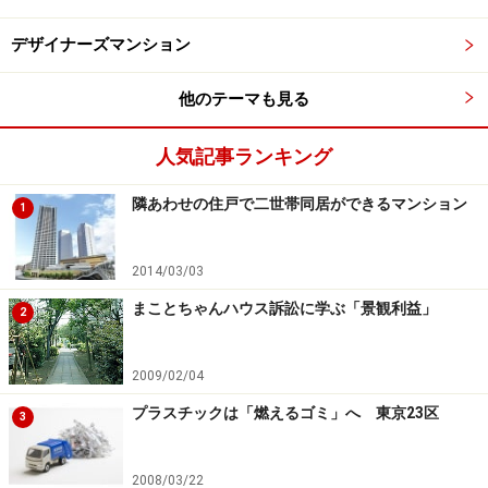
か気になっています。たかがドラマとはいえ、かなり
デザイナーズマンション
「核心」に迫った内容になっているからです。今後、ド
ラマの影響で現役の営業マンは仕事がしにくくなるので
他のテーマも見る
はないかと、余計な心配までしてしまうほどです。
人気記事ランキング
隣あわせの住戸で二世帯同居ができるマンション
「だます方が悪い」のではなく「だまされ
1
る方が悪い」と心得よ！
2014/03/03
その一方、これからマイホームを取得しようと考えてい
まことちゃんハウス訴訟に学ぶ「景観利益」
る人にとっては、業界の裏事情や騙（だま）しのテクニ
2
ックを知ることができ、知識武装に格好の題材として役
立っているはずです。主人公は物語の中で「正直者がバ
2009/02/04
カを見る。嘘をついて、なんぼのイカレタ世界 ―― それ
プラスチックは「燃えるゴミ」へ 東京23区
3
が不動産の営業だ」と発言しています。「だますほうが
悪い」のではなく「だまされるほうが悪い」のです。マ
2008/03/22