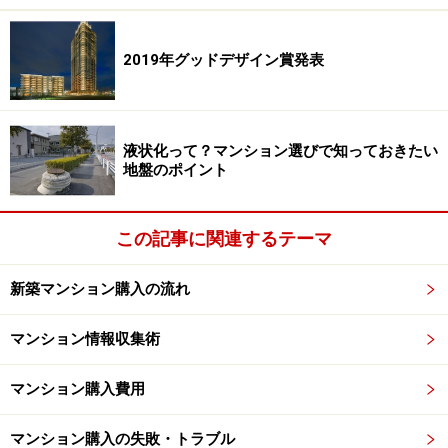
『正直不動産』で描かれる業界裏事情の真
2019年グッドデザイン賞発表
偽は…？
さて、ここから本題に入りますが、今春、不動産業界に
根付く悪習を巧妙に描いたNHKドラマ『
正直不動産
』が
液状化って？マンション選びで知っておきたい
好評を得ています。このドラマでは上述したような悪し
地盤のポイント
き不動産慣習をリアルに再現し、口から出まかせの営業
トークで顧客をだましていた主人公・永瀬（山下智久）
この記事に関連するテーマ
が、突然、嘘つき営業ができなくなることで生じる人間
模様を巧みな演出で表現しています。登場人物の喜怒哀
新築マンション購入の流れ
楽が、感動と笑いを交えて痛快に描かれています。
マンション情報収集術
末端ながら不動産業界に身を置いていた筆者の『正直不
マンション購入費用
動産』に対する率直な感想として、ここまで業界のダー
クサイド（裏事情）を赤裸々にドラマ化したNHKに対
マンション購入の失敗・トラブル
し、不動産各社や業界団体から「お叱りの声」がないの