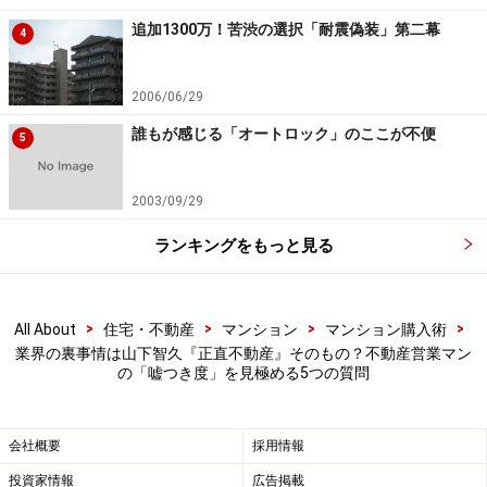
イホームの購入検討者は自分がバカを見ないよう、「性
追加1300万！苦渋の選択「耐震偽装」第二幕
4
悪説」に基づいて営業マンと接する必要があります。
2006/06/29
不動産営業マンの「正直度」「嘘つき度」
誰もが感じる「オートロック」のここが不便
5
を見極める5つの質問
2003/09/29
そこで、営業マンの「正直度」「嘘つき度」が見極めら
れるよう、5つの質問を考えてみました。各項目は筆者
ランキングをもっと見る
の不動産営業マン時代の体験や失敗談が発案の基（も
と）になっています。これからマイホームを買おうと考
えている人は、商談時、以下の質問を活用してリスクヘ
>
>
>
>
All About
住宅・不動産
マンション
マンション購入術
業界の裏事情は山下智久『正直不動産』そのもの？不動産営業マン
ッジに努めてください。
の「嘘つき度」を見極める5つの質問
【質問1】なぜ、不動産業界で働こうと思ったのです
会社概要
採用情報
か？
投資家情報
広告掲載