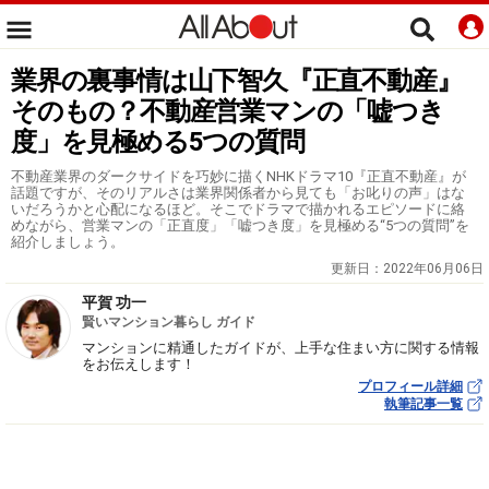
業界の裏事情は山下智久『正直不動産』
そのもの？不動産営業マンの「嘘つき
度」を見極める5つの質問
不動産業界のダークサイドを巧妙に描くNHKドラマ10『正直不動産』が
話題ですが、そのリアルさは業界関係者から見ても「お叱りの声」はな
いだろうかと心配になるほど。そこでドラマで描かれるエピソードに絡
めながら、営業マンの「正直度」「嘘つき度」を見極める“5つの質問”を
紹介しましょう。
更新日：
2022年06月06日
平賀 功一
賢いマンション暮らし ガイド
マンションに精通したガイドが、上手な住まい方に関する情報
をお伝えします！
プロフィール詳細
執筆記事一覧