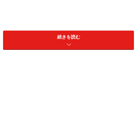
続きを読む
にもかかわらず、今なおトラブルはなくなりません。欠
陥住宅や住宅ローン破綻などの悲劇は繰り返されていま
す。くしくも「不動産業はクレーム産業」と言われ続け
ています。一体、なぜなのでしょうか。
その理由のひとつとして考えられるのが「情報の非対称