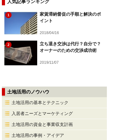
人気記事ランキング
家賃滞納督促の手順と解決のポ
1
イント
2018/04/16
立ち退き交渉は代行？自分で？
2
オーナーのための交渉成功術
2019/11/07
土地活用のノウハウ
土地活用の基本とテクニック
入居者ニーズとマーケティング
土地活用の資金と事業収支計画
土地活用の事例・アイデア