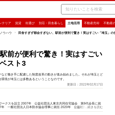
ンテリア
賃貸
街選び
別荘・田舎暮らし
土地活用
不動産売却
不動産
ノウハウ
田舎すぎず都会すぎない、駅前が便利で驚き！実はすごい「埼玉」の
駅前が便利で驚き！実はすごい
ベスト3
クなど働き手に配慮した制度改革の動きが進み始めました。それが埼玉とど
住環境が埼玉には多数あるということなのです。
更新日：2022年02月17日
ワークスを設立 2007年 公益社団法人東京共同住宅協会 第9代会長に就
017年 一般社団法人日本防水協会理事に就任 2020年 公益社団法人全国賃
...続きを読む