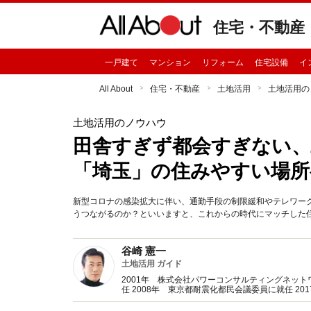
住宅・不動産
一戸建て
マンション
リフォーム
住宅設備
イ
All About
住宅・不動産
土地活用
土地活用の
土地活用のノウハウ
田舎すぎず都会すぎない、
「埼玉」の住みやすい場所
新型コロナの感染拡大に伴い、通勤手段の制限緩和やテレワー
うつながるのか？といいますと、これからの時代にマッチした
谷崎 憲一
土地活用 ガイド
2001年 株式会社パワーコンサルティングネット
任 2008年 東京都耐震化都民会議委員に就任 2
貸住宅経営者協会連合会専務理事に就任