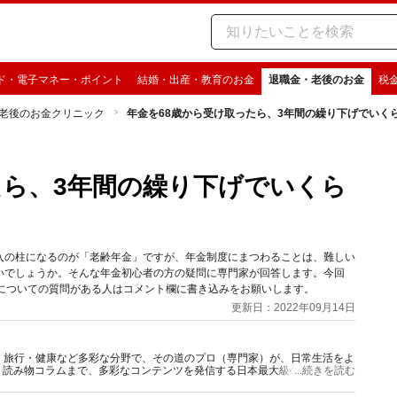
ド・電子マネー・ポイント
結婚・出産・教育のお金
退職金・老後のお金
税
老後のお金クリニック
年金を68歳から受け取ったら、3年間の繰り下げでいく
たら、3年間の繰り下げでいくら
入の柱になるのが「老齢年金」ですが、年金制度にまつわることは、難しい
いでしょうか。そんな年金初心者の方の疑問に専門家が回答します。今回
金についての質問がある人はコメント欄に書き込みをお願いします。
更新日：2022年09月14日
グルメ・旅行・健康など多彩な分野で、その道のプロ（専門家）が、日常生活をよ
、読み物コラムまで、多彩なコンテンツを発信する日本最大級の総合情報サ
...続きを読む