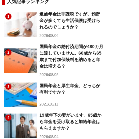
人気記事ランキング
遺族年金は非課税ですが、預貯
1
金が多くても生活保護は受けら
れるのでしょうか？
2026/08/06
国民年金の納付済期間が480カ月
2
に達していません。60歳から65
歳まで付加保険料を納めると年
金は増える？
2026/08/05
国民年金と厚生年金、どっちが
3
有利ですか？
2021/10/11
19歳年下の妻がいます。65歳か
4
ら年金を受け取ると加給年金は
もらえますか？
2026/08/04