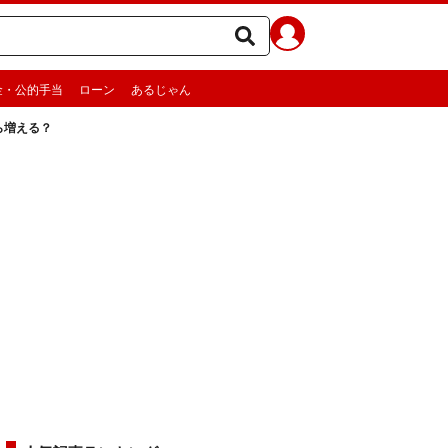
金・公的手当
ローン
あるじゃん
ら増える？