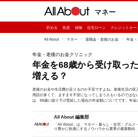
マネー
貯める
投資
保険
住宅ローン
クレジットカー
All About
マネー
退職金・老後のお金
年金・
年金・老後のお金クリニック
年金を68歳から受け取っ
増える？
老後のお金や生活費が足りるのか不安ですよね。老後生活の収
用語が多くて、ますます不安になってしまう人もいるのではな
は、68歳に繰り下げ受給した場合の年金額についてです。年
All About 編集部
「All About」は、マネー・暮らし・住宅・
り豊かに快適にするノウハウから業界の最新動向
イトです。