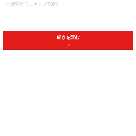
地価変動ランキングTOP3
＞＞兵庫県の全ランキングはコチラ！
続きを読む
1位は、神戸市灘区。大阪～神戸間のJR線・阪急線・阪
神線が並行して走る「阪神間」と呼ばれる人気住宅エリ
アの西端、神戸市域の東側に位置します。北部は進学校
として有名な兵庫県立神戸高校や神戸大学がある山麓エ
リア。自然環境が豊かな住宅エリアです。中部から南部
にかけては商店街が複数ある商住混在地、さらに南には
港湾エリア。高級住宅街から下町まで幅広い特徴を持つ
エリアです。
灘区の地価上昇の要因は、ずばり新駅効果でしょう。灘
区内の西端、JR東海道線「六甲道」駅・「灘」駅間に