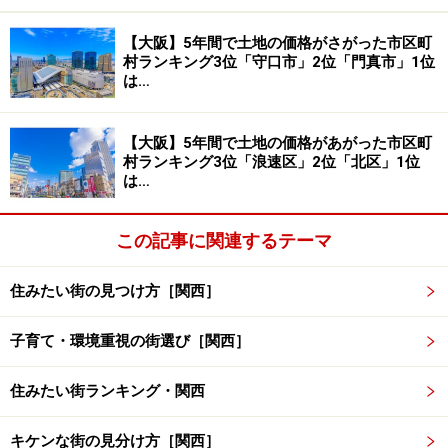
【大阪】5年間で土地の価格がさがった市区町
村ランキング3位「守口市」2位「門真市」1位
交通利便性に比べて割安な地価。3位は「神
は…
戸市兵庫区」
3位は神戸市の中心街、三宮のある中央区の西隣「神戸
【大阪】5年間で土地の価格があがった市区町
村ランキング3位「浪速区」2位「北区」1位
市兵庫区」。JR神戸線「兵庫」駅、神戸高速線、神戸市
は…
営地下鉄などの鉄道網の他、国道2号線、阪神高速神戸
線といった自動車移動も便利です。平安時代に平清盛が
この記事に関連するテーマ
福原京を建造するなど歴史もある街です。
住みたい街の見つけ方［関西］
兵庫区の地価上昇は三宮周辺の再整備などによる中央区
への期待感が高まったこと、そして地価が安かったこと
子育て・環境重視の街選び［関西］
が理由と考えられます。兵庫区の上昇率は、阪神淡路大
震災で被災した「旧神戸阪急ビル東館」が神戸三宮阪急
住みたい街ランキング・関西
ビルとして開業（2021年4月）するなど各所で開発が進
キケンな街の見分け方［関西］
む中央区よりも上位に位置しますが、金額では1万8000