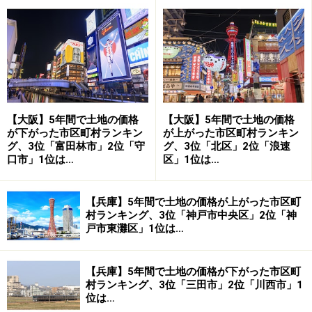
JR・阪急間徒歩5分の交通至便。2位は「神
戸市東灘区」
2位は、神戸市東灘区。文字通り、1位の灘区の東に位置
します。同じ阪神間である芦屋市や西宮市と並び住宅人
気の高い行政区です。阪神間エリアは北から順に阪急神
戸線、JR東海道線、阪神本線と複数の鉄道が神戸と大阪
【大阪】5年間で土地の価格
【大阪】5年間で土地の価格
をつなぐように通っており、大阪・神戸両方への移動が
が下がった市区町村ランキン
が上がった市区町村ランキン
便利です。
グ、3位「富田林市」2位「守
グ、3位「北区」2位「浪速
口市」1位は…
区」1位は…
東灘区の地価上昇要因は、利便性の高い住宅地としての
【兵庫】5年間で土地の価格が上がった市区町
評価が高まったことによると考えられます。とりわけ市
村ランキング、3位「神戸市中央区」2位「神
域中心部、駅間が徒歩5分と近接するJR「摂津本山」
戸市東灘区」1位は…
駅・阪急「岡本」駅両駅利用可能なエリアは分譲マンシ
ョンから駅徒歩圏内となる北部の戸建てエリアまで住宅
【兵庫】5年間で土地の価格が下がった市区町
需要は旺盛で、商業地共に極端な売り手市場となってい
村ランキング、3位「三田市」2位「川西市」1
位は…
ます。