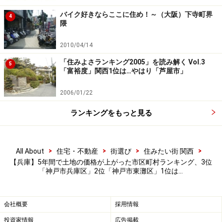
バイク好きならここに住め！～（大阪）下寺町界
4
隈
2010/04/14
「住みよさランキング2005」を読み解く Vol.3
5
「富裕度」関西1位は…やはり「芦屋市」
2006/01/22
ランキングをもっと見る
>
>
>
>
All About
住宅・不動産
街選び
住みたい街 関西
【兵庫】5年間で土地の価格が上がった市区町村ランキング、3位
「神戸市兵庫区」2位「神戸市東灘区」1位は…
会社概要
採用情報
投資家情報
広告掲載