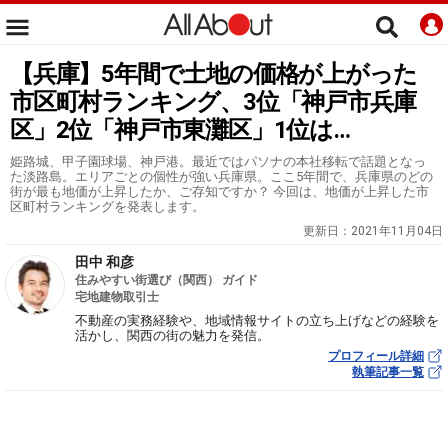
【兵庫】5年間で土地の価格が上がった
市区町村ランキング、3位「神戸市兵庫
区」2位「神戸市東灘区」1位は…
姫路城、甲子園球場、神戸港。最近ではパソナの本社移転で話題となっ
た淡路島。エリアごとの個性が強い兵庫県。ここ5年間で、兵庫県のどの
街が最も地価が上昇したか、ご存知ですか？ 今回は、地価が上昇した市
区町村ランキングを発表します。
更新日：
2021年11月04日
田中 和彦
住みやすい街選び（関西） ガイド
宅地建物取引士
不動産の実務経験や、地域情報サイトの立ち上げなどの経験を
活かし、関西の街の魅力を発信。
プロフィール詳細
執筆記事一覧