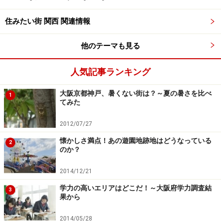
円と中央区（2万7600円）よりも低くなっています。
住みたい街 関西 関連情報
【関連記事】
他のテーマも見る
・
【兵庫】5年間で土地の価格が下がった市区町村ラン
キング、3位「神戸市長田区」2位「北市」1位は…
人気記事ランキング
※記事内容は執筆時点のものです。最新の内容をご確認くださ
大阪京都神戸、暑くない街は？～夏の暑さを比べ
1
い。
てみた
2012/07/27
次のページへ
1
/
2
懐かしさ満点！あの遊園地跡地はどうなっている
2
のか？
2014/12/21
学力の高いエリアはどこだ！～大阪府学力調査結
3
果から
2014/05/28