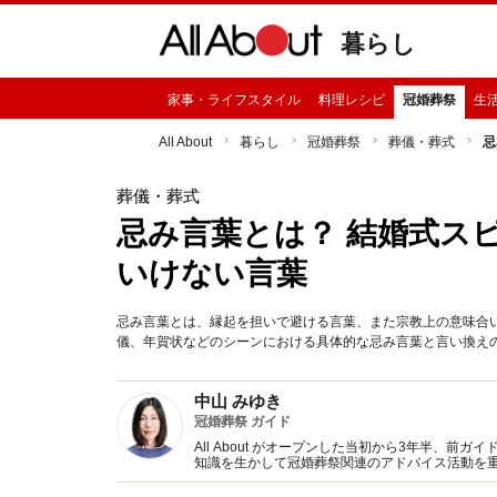
暮らし
家事・ライフスタイル
料理レシピ
冠婚葬祭
生
All About
暮らし
冠婚葬祭
葬儀・葬式
忌
葬儀・葬式
忌み言葉とは？ 結婚式ス
いけない言葉
忌み言葉とは、縁起を担いで避ける言葉、また宗教上の意味合
儀、年賀状などのシーンにおける具体的な忌み言葉と言い換え
中山 みゆき
冠婚葬祭 ガイド
All About がオープンした当初から3年半、
知識を生かして冠婚葬祭関連のアドバイス活動を