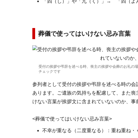
「四（し）」や「九（く）」→ 「四（よ
葬儀で使ってはいけない忌み言葉
受付の挨拶や弔辞を述べる時、喪主の挨拶や会葬のお礼の場
チェックです
参列者として受付の挨拶や弔辞を述べる時の会
あります。ご遺族の気持ちを配慮して、また喪
けない言葉が挨拶文に含まれていないのか、事
<葬儀で使ってはいけない忌み言葉>
不幸が重なる（二度重なる）：重ね重ね・