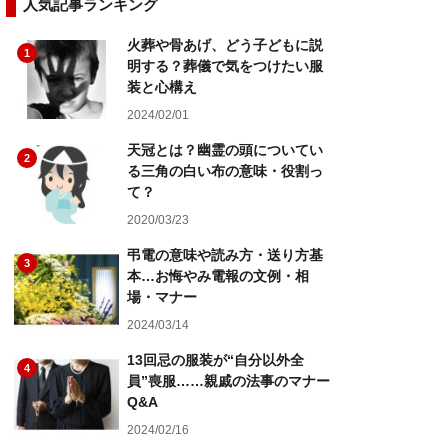
人気記事ランキング
火葬や骨あげ、どう子どもに説
1
明する？葬儀で気をつけたい服
装と心構え
2024/02/01
天冠とは？幽霊の頭についてい
2
る三角の白い布の意味・役割っ
て？
2020/03/23
弔電の意味や読み方・送り方基
3
本…お悔やみ電報の文例・相
場・マナー
2024/03/14
13回忌の服装が“自分以外全
4
員”喪服……親戚の法事のマナー
Q&A
2024/02/16