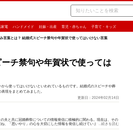
活家電
ハンドメイド
妊娠・出産
育児・赤ちゃん
子育て・キッズ
み言葉とは？ 結婚式スピーチ禁句や年賀状で使ってはいけない言葉
ピーチ禁句や年賀状で使っては
いから使ってはいけないといわれているものです。結婚式のスピーチや葬
の表現をまとめてみました。
更新日：2024年02月14日
前ガイドの夫と共に冠婚葬祭についての情報発信に積極的に関わる。現在は、その
重ね、「思いやり」の心を大切にした情報を発信し続けています。
...続きを読む