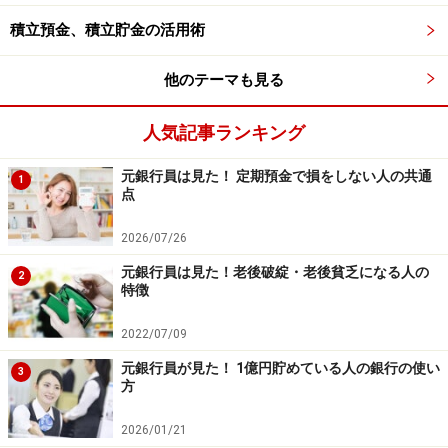
積立預金、積立貯金の活用術
他のテーマも見る
人気記事ランキング
※記事内容は執筆時点のものです。最新の内容をご確認くださ
い。
元銀行員は見た！ 定期預金で損をしない人の共通
本記事の内容は一般的な情報提供を目的としており、特定の金融
1
点
商品や投資行動を推奨するものではありません。
投資や資産運用に関する最終的なご判断はご自身の責任において
行ってください。
2026/07/26
掲載情報の正確性・完全性については十分に配慮しております
が、その内容を保証するものではなく、これに基づく損失・損害
元銀行員は見た！老後破綻・老後貧乏になる人の
2
などについて当社は一切の責任を負いません。
特徴
最新の情報や詳細については、必ず各金融機関やサービス提供者
の公式情報をご確認ください。
2022/07/09
元銀行員が見た！ 1億円貯めている人の銀行の使い
【編集部からのお知らせ】
3
方
・「家計」について、
アンケート（2026/8/31まで）
を実施
中です！
2026/01/21
※抽選で20名にAmazonギフト券1000円分プレゼント