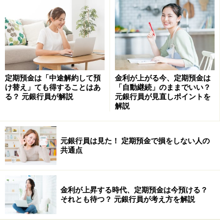
たグッズを使って掃除をしてくれます。
掃除代行は数千円からですが、ハウスクリーニングは最
低でも1万5000円からです。業者によっては、豪邸を想
定した価格設定しかない会社もあるので、自宅の広さに
あった業者を選べば、その分安くすみます。
定期預金は「中途解約して預
金利が上がる今、定期預金は
け替え」ても得することはあ
「自動継続」のままでいい？
る？ 元銀行員が解説
元銀行員が見直しポイントを
ちなみに私が取った見積もりでは、最低価格と最高価格
解説
の差額は2倍にもなりました。もちろん、一番お手頃な
業者を選びました。
元銀行員は見た！ 定期預金で損をしない人の
共通点
一度プロにやってもらいたい！という人は、ぜひ一度業
者を利用してみてください。
金利が上昇する時代、定期預金は今預ける？
【関連記事をチェック！】
それとも待つ？ 元銀行員が考え方を解説
安くて便利！100均のお掃除グッズで金運アップ