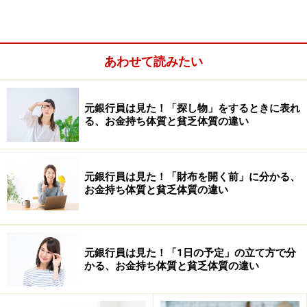
実は私も、どんな風に掃除をするのか？どんなグッズを
使ってキレイにしてくれるのか？が気になって、業者さ
あわせて読みたい
んにお願いしてみました。私が依頼したのは、金運や開
運を左右するといわれている水回り。キッチンとお風呂
（含む洗面台）です。
元銀行員は見た！「探し物」をするときに表れ
る、お金持ち体質と貧乏体質の違い
複数の業者から見積もりを取り、内容を確認して業者を
選びました。特にカビやすいお風呂場には、防カビコー
元銀行員は見た！「財布を開く前」に分かる、
トもしてもらい2カ月以上経ちますが、キッチンもお風
お金持ち体質と貧乏体質の違い
呂場もピカピカをキープしています。
ここで業者に依頼する場合の注意点をお伝えします。作
元銀行員は見た！「1日の予定」の立て方で分
業する内容によって、値段はまちまちなのですが、掃除
かる、お金持ち体質と貧乏体質の違い
代行は基本お客様の家にあるモノを使って掃除をしま
す。一般的なハウスクリーニングでは、業者が持ってき