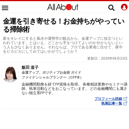
金運を引き寄せる！お金持ちがやってい
る掃除術
家をキレイにすると風水や運勢学の観点から、金運アップに役立つとい
われています。とはいえ、どこから手をつけてよいのか分からないとい
う人も少なくありません。それならば、プロである業者に任せて、家中
をピカピカにしてみてはいかがでしょうか？
更新日：
2020年06月23日
飯田 道子
金運アップ、ポジティブお金術 ガイド
ファイナンシャルプランナー（CFP®）
金融機関勤務を経てFP資格を取得。 各種相談業務やセミナー講
師、執筆活動などをおこなっています。 どの金融機関にも属さ
ない独立系FPです。
プロフィール詳細
執筆記事一覧