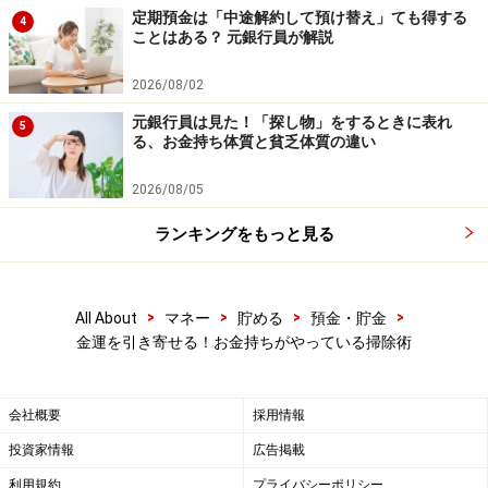
※謝礼付きの限定アンケートやモニター企画に参加が可能に
定期預金は「中途解約して預け替え」ても得する
4
なります
ことはある？ 元銀行員が解説
2026/08/02
元銀行員は見た！「探し物」をするときに表れ
5
る、お金持ち体質と貧乏体質の違い
2026/08/05
ランキングをもっと見る
>
>
>
>
All About
マネー
貯める
預金・貯金
金運を引き寄せる！お金持ちがやっている掃除術
会社概要
採用情報
投資家情報
広告掲載
利用規約
プライバシーポリシー