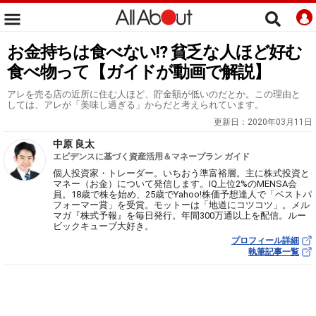
お金持ちは食べない!? 貧乏な人ほど好む
食べ物って【ガイドが動画で解説】
アレを売る店の近所に住む人ほど、貯金額が低いのだとか。この理由と
しては、アレが「美味し過ぎる」からだと考えられています。
更新日：
2020年03月11日
中原 良太
エビデンスに基づく資産活用＆マネープラン ガイド
個人投資家・トレーダー。いちおう準富裕層。主に株式投資と
マネー（お金）について発信します。IQ上位2%のMENSA会
員。18歳で株を始め、25歳でYahoo!株価予想達人で「ベストパ
フォーマー賞」を受賞。モットーは「地道にコツコツ」。メル
マガ『株式予報』を毎日発行。年間300万通以上を配信。ルー
ビックキューブ大好き。
プロフィール詳細
執筆記事一覧