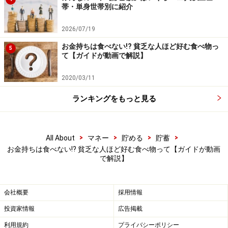
帯・単身世帯別に紹介
【参考文献】
2026/07/19
お金持ちは食べない!? 貧乏な人ほど好む食べ物っ
5
論文：Walter Mischel, Ebbe B. Ebbesen, and
て【ガイドが動画で解説】
Antonette Raskoff Zeiss, 1972, "Cognitive and
Attentional Mechanisms in Delay of Gratification",
2020/03/11
Journal of Personality and Social Psychology, 21(2),
ランキングをもっと見る
pp. 204-218
論文：Sanford E. DeVoe, Julian House, and Chen-Bo
>
>
>
>
Zhong, 2013, "Fast Food and Financial Impatience: A
All About
マネー
貯める
貯蓄
お金持ちは食べない!? 貧乏な人ほど好む食べ物って【ガイドが動画
Socioecological Approach", Journal of Personality
で解説】
and Social Psychology, 105(3), pp. 476-494
会社概要
採用情報
【関連動画をチェック！】
投資家情報
広告掲載
利用規約
プライバシーポリシー