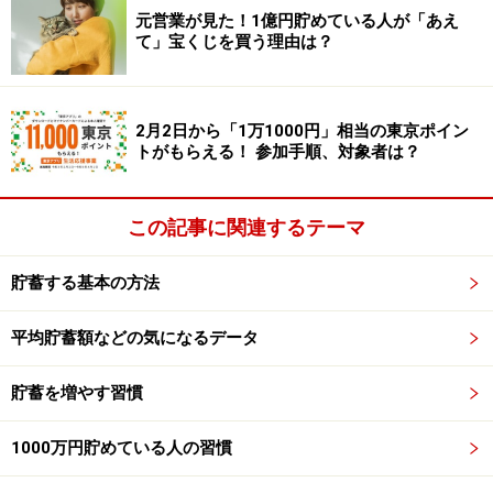
まとめると、
「ファストフードを頻繁に食べる」→「自
元営業が見た！1億円貯めている人が「あえ
て」宝くじを買う理由は？
制心が下がる」→「貧乏になりやすい」
という流れで
す。言われてみれば、納得の理屈ですな。
2月2日から「1万1000円」相当の東京ポイン
トがもらえる！ 参加手順、対象者は？
お金がない人こそ、ファストフードを避け
るべき！
この記事に関連するテーマ
思っている以上に、ファストフードは厄介です。なぜな
ら、ファストフードは美味しいうえ、安くもあるからで
貯蓄する基本の方法
す。500円もあれば、コンビニで極上のファストフード
ランチが買えます。安いからこそ、手に取りやすくなる
平均貯蓄額などの気になるデータ
のです。
貯蓄を増やす習慣
とはいえ、ファストフードは自制心を著しく下げます。
1000万円貯めている人の習慣
人生の成功のカギは自制心です。だから、
お金持ちにな
りたい人は、ファストフードを避けるべき
です。