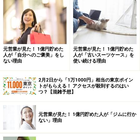
お金がない人ほどよく食べる物とは？
お金持ちはファストフードを食べない
特に面白いのがトロント大学の研究(2)。彼らによると、
元営業が見た！ 1億円貯めた
元営業が見た！ 1億円貯めた
人が「自分へのご褒美」をし
人が「古いスーツケース」を
ファストフードの近所に住む人ほど、貯金額が低い
のだ
ない理由
使い続ける理由
そう。この理由としては、ファストフードが安くて美味
しすぎるからだと考えられています。
2月2日から「1万1000円」相当の東京ポイン
トがもらえる！ アクセスが殺到するのはい
つ？【混雑予想】
ファストフードには最先端の科学が詰め込まれていま
す。「世界一美味しい」といっても過言ではありませ
ん。しかし、美味し過ぎるがゆえ、脳の暴走をも引き起
元営業が見た！ 1億円貯めた人が「ジムに行か
こします。その結果、欲求をコントロールできなくなる
ない」理由
（＝自制心を失う）のです。