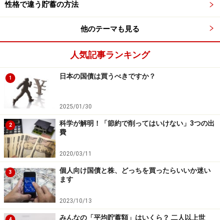
性格で違う貯蓄の方法
だいぶ前に
「節約で削ってはいけない3つの出費」
とい
他のテーマも見る
う記事を書きました。この記事では、『健康・交際・教
育』のお金を削ってはいけない！とまとめました。今か
人気記事ランキング
ら加筆するなら、ここに「食費」も追加したいところで
日本の国債は買うべきですか？
1
す。
2025/01/30
【関連記事をチェック！】
科学が解明！「節約で削ってはいけない」3つの出
2
費
深酒する人ほど貧乏に!?お金持ちが飲み過ぎない理
2020/03/11
由とは
個人向け国債と株、どっちを買ったらいいか迷い
お金持ちと決定的に違う！みるみる貧乏になる!?危
3
ます
険な食生活
金持ち体質と貧乏体質、好きなお菓子が全く違う!?
2023/10/13
【専門家が動画・音声で解説！】
みんなの「平均貯蓄額」はいくら？ 二人以上世
4