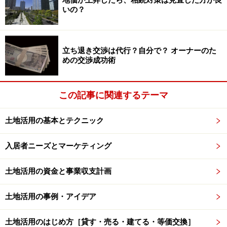
いの？
きています。
全国で上昇率が最も高かったのは、スキーリゾートとし
立ち退き交渉は代行？自分で？ オーナーのた
て人気となった北海道のニセコ地区で、商業地は58.8％
めの交渉成功術
も上昇しています。背景として、インバウンド増加によ
る、店舗需要の高まりが考えられます。
この記事に関連するテーマ
しかし、地域環境の変化や、需給関係の改善により地価
土地活用の基本とテクニック
が上昇に転じている地点がある一方で、同じ北海道内で
あっても、利便性が悪く人口減少が止まらない地域で
入居者ニーズとマーケティング
は、7％以上下落している地域もあります。地価の二極
化が鮮明に表れており、新聞に踊る27年ぶりの上昇のニ
土地活用の資金と事業収支計画
ュースも、現実には手放しには喜べない状況です。
土地活用の事例・アイデア
土地活用のはじめ方［貸す・売る・建てる・等価交換］