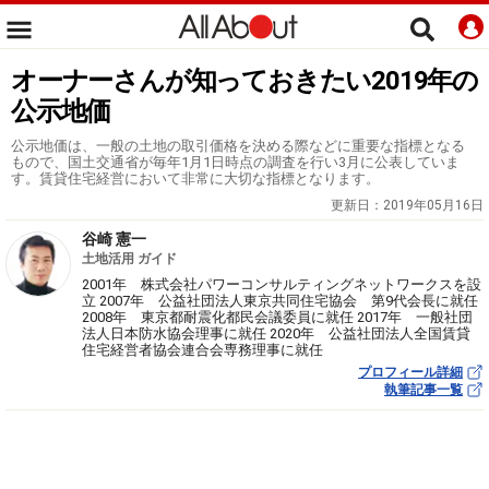
オーナーさんが知っておきたい2019年の
公示地価
公示地価は、一般の土地の取引価格を決める際などに重要な指標となる
もので、国土交通省が毎年1月1日時点の調査を行い3月に公表していま
す。賃貸住宅経営において非常に大切な指標となります。
更新日：
2019年05月16日
谷崎 憲一
土地活用 ガイド
2001年 株式会社パワーコンサルティングネットワークスを設
立 2007年 公益社団法人東京共同住宅協会 第9代会長に就任
2008年 東京都耐震化都民会議委員に就任 2017年 一般社団
法人日本防水協会理事に就任 2020年 公益社団法人全国賃貸
住宅経営者協会連合会専務理事に就任
プロフィール詳細
執筆記事一覧