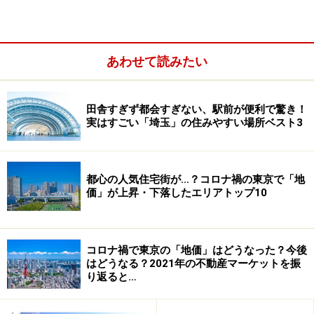
あわせて読みたい
田舎すぎず都会すぎない、駅前が便利で驚き！
実はすごい「埼玉」の住みやすい場所ベスト3
圏域別・用途別対前年平均変動率
都心の人気住宅街が…？コロナ禍の東京で「地
価」が上昇・下落したエリアトップ10
上昇の背景として、住宅地については、低金利と住宅ロ
ーン減税などの施策効果により、交通の便や住環境の優
れた地域を中心に、需要が堅調となっています。
コロナ禍で東京の「地価」はどうなった？今後
商業地については、景気回復や良好な資金調達環境の
はどうなる？2021年の不動産マーケットを振
り返ると…
下、（1）主要都市でのオフィス空室率の低下、賃料上
昇による収益性の向上、（2）インバウンド増加による