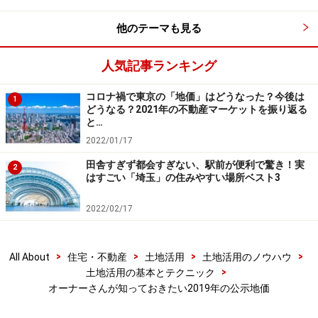
地価の上昇から見る「賃貸住宅市場」と
他のテーマも見る
「不動産の売却」
地価の上昇は、すなわち
不動産の需要が高まったこと
に
人気記事ランキング
なります。この状況は、土地活用などの不動産投資ブー
コロナ禍で東京の「地価」はどうなった？今後は
1
ムとも合致しており、新しく高品質な賃貸物件が次々と
どうなる？2021年の不動産マーケットを振り返る
市場に供給されてきているということを意味します。既
と…
存のオーナーさんには、入居者獲得の為の更なる対策が
2022/01/17
求められるでしょう。
田舎すぎず都会すぎない、駅前が便利で驚き！実
2
はすごい「埼玉」の住みやすい場所ベスト3
また、リノベーション・大規模修繕を予定されている方
2022/02/17
や、土地活用を考えている方は、詳細なマーケティング
が必須です。どのような入居者をターゲットとするか、
>
>
>
>
All About
住宅・不動産
土地活用
土地活用のノウハウ
どのようなコンセプトでリノベーションをするのか、ど
>
土地活用の基本とテクニック
のような方針で管理していくかについては、今後の経営
オーナーさんが知っておきたい2019年の公示地価
の行方に大きな影響を与えることになるからです。