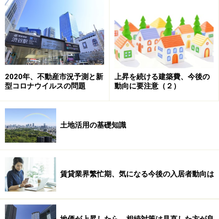
店舗、ホテルの旺盛な進出意欲、（3）インフラ整備や
再開発の進展による利便性向上などを背景に需要が拡大
したことが要因です。
2020年、不動産市況予測と新
上昇を続ける建築費、今後の
地価上昇が鮮明に表わす「地価の二極化」
型コロナウイルスの問題
動向に要注意（２）
昨年の地価公示では、地方圏の平均が26年ぶりに下落を
脱して横ばいでしたが、今回ついに上昇に転じました。
土地活用の基礎知識
ただし、すべての地域が上昇しているわけではなく、二
極化が鮮明になっています。バブル時の地価上昇と比較
賃貸業界繁忙期、気になる今後の入居者動向は
しても、バブル時は商業地・住宅地・リゾートも含めて
根拠なく全国的に地価上昇が広がっていた状況に対し
て、今回は、上昇・停滞・下落のポイントが地域性や利
便性、集客力など、多面的な要素によって明確になって
地価が上昇したら、相続対策は見直した方が良