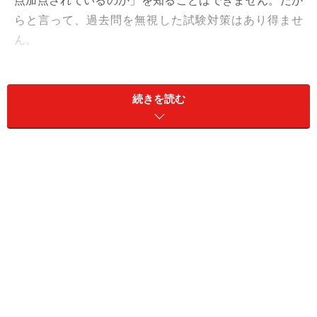
点加点されているのか」を知ることはできません。だか
らと言って、過去問を無視した試験対策はあり得ませ
ん。
どの試験でも言えることですが、出題者は過去の出題傾
向を踏襲した上で、新しい試験問題を作成するからで
続きを読む
す。むしろ、正解が存在せず採点基準も不透明であるが
ゆえに、一見つかみどころのないように思える2次試験
だからこそ、今後出題される試験のガイドラインでもあ
る過去問は、試験対策の最重要ツールだということを忘
れてはならないのです。