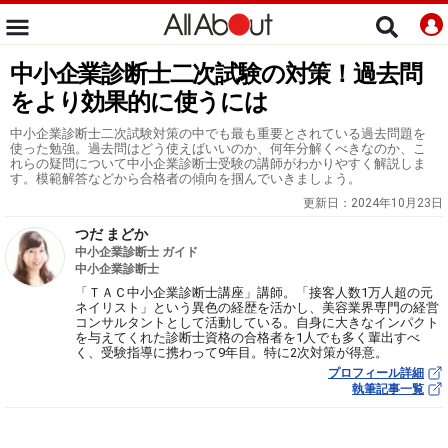
中小企業診断士二次試験の対策！過去問
をより効果的に使うには
中小企業診断士二次試験対策の中でも最も重要とされている過去問題を
使った勉強。過去問はどう使えばいいのか、何年分解くべきなのか、こ
れらの疑問について中小企業診断士受験の講師がわかりやすく解説しま
す。模範解答などから合格者の傾向を掴んでいきましょう。
更新日：
2024年10月23日
つだ まどか
中小企業診断士 ガイド
中小企業診断士
「ＴＡＣ中小企業診断士講座」講師。「接客人数1万人超の元
ネイリスト」という異色の経歴を活かし、美容業界専門の経営
コンサルタントとして活動している。自身に大きなインパクト
を与えてくれた診断士資格の合格者を1人でも多く輩出すべ
く、受験指導に携わって9年目。特に2次対策が得意。
プロフィール詳細
執筆記事一覧