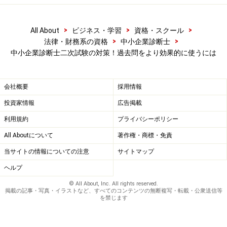
合格者はどんな答案を作っているのか
を把握することです。このゴールイメージを持つために
>
>
>
All About
ビジネス・学習
資格・スクール
必要なのが、正解に代わる合否の判断基準となるもので
>
>
法律・財務系の資格
中小企業診断士
中小企業診断士二次試験の対策！過去問をより効果的に使うには
す。
会社概要
採用情報
受験者が試験終了後に作成した再現答案
投資家情報
広告掲載
受験指導校が発表する模範解答
利用規約
プライバシーポリシー
自分以外の受験生が作成した答案
All Aboutについて
著作権・商標・免責
当サイトの情報についての注意
サイトマップ
これらのツールの活用方法を理解したうえで過去問に取
ヘルプ
り組むことで、事例問題の特徴を理解しながら、知識や
© All About, Inc. All rights reserved.
スキルを磨くことができるのです。
掲載の記事・写真・イラストなど、すべてのコンテンツの無断複写・転載・公衆送信等
を禁じます