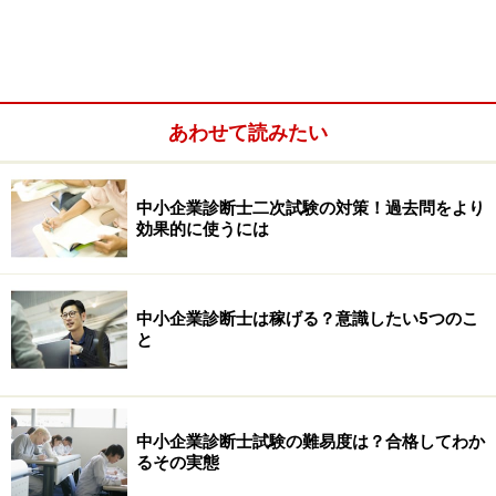
あわせて読みたい
中小企業診断士二次試験の対策！過去問をより
効果的に使うには
＜目次＞
合格するために過去問学習に取り入れたい3つのツール
中小企業診断士は稼げる？意識したい5つのこ
ツール1．受験者が試験終了後に作成した再現答案
と
ツール2．受験指導校が発表する模範解答
ツール3．自分以外の受験生が作成した答案
中小企業診断士二次試験の過去問は何年分解けばいい
中小企業診断士試験の難易度は？合格してわか
るその実態
の？