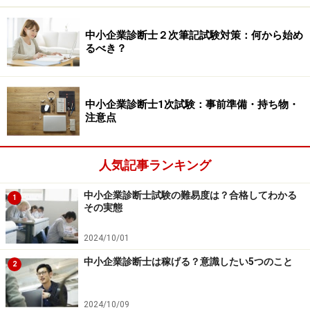
と
仲間の解答やプロセスから、色々な気づきが得られ
中小企業診断士２次筆記試験対策：何から始め
たこと
るべき？
など様々なメリットがありました。意識的にも、2次対
策に気持ちを向けることができ「1次試験は通過点に過
中小企業診断士1次試験：事前準備・持ち物・
ぎないから、受かって当たり前」と思い込むことが、1
注意点
次対策においてプラスに働いたように感じました。
人気記事ランキング
一方で、2次試験の過去問は訳がわからなくなるほど難
しく感じられ、空欄だらけの答案しか作れず情けない気
中小企業診断士試験の難易度は？合格してわかる
1
その実態
持ちにもなりました。その原因の1つは、2次試験のゴー
ルイメージができていなかったことです。ゴールイメー
2024/10/01
ジとは、
中小企業診断士は稼げる？意識したい5つのこと
2
本試験当日にどんな知識やスキルを身につけていれ
ばよいのか
2024/10/09