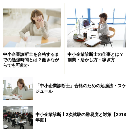
合格するために過去問学習に取り入れたい3
つのツール
私が受験生の時、「ストレート合格をするためには早い
うちから2次試験対策を進めておくことが有効である」
中小企業診断士を合格するま
中小企業診断士の仕事とは？
での勉強時間とは？働きなが
副業・活かし方・稼ぎ方
ことを認識し、学習開始翌月から1次対策と並行して過
らでも可能か
去問を使った2次対策をスタートしました。同じクラス
の勉強仲間と毎週どの過去問を解いてくるのかを決め
て、その事例問題の答案を作成しコピーをシェアしたう
「中小企業診断士」合格のための勉強法・スケ
ジュール
えで答案作成プロセスをディスカッションするという勉
強会を行なっていました。この勉強会は、
実際に過去問を解く機会が得られたこと
中小企業診断士2次試験の難易度と対策【2018
年度】
身をもって2次試験の難しさを知ることができたこ