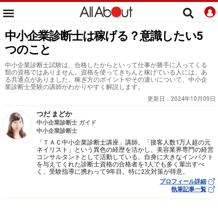
中小企業診断士は稼げる？意識したい5
つのこと
中小企業診断士試験は、合格したからといって仕事が勝手に入ってくる
類の資格ではありません。資格を使ってきちんと稼げている人には、あ
る共通点がありました。稼ぎ方のポイントやその違いについて、中小企
業診断士受験の講師がわかりやすく解説します。
更新日：
2024年10月09日
つだ まどか
中小企業診断士 ガイド
中小企業診断士
「ＴＡＣ中小企業診断士講座」講師。「接客人数1万人超の元
ネイリスト」という異色の経歴を活かし、美容業界専門の経営
コンサルタントとして活動している。自身に大きなインパクト
を与えてくれた診断士資格の合格者を1人でも多く輩出すべ
く、受験指導に携わって9年目。特に2次対策が得意。
プロフィール詳細
執筆記事一覧