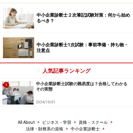
例えば私の場合、中小企業診断士登録1年目は、ネイリ
中小企業診断士２次筆記試験対策：何から始め
るべき？
ストやネイルサロンの店長・マネージャー経験をPRして
「美容業界専門のコンサルタント・講師」として認知し
てもらうように務めました。
中小企業診断士1次試験：事前準備・持ち物・
注意点
その甲斐あって、「美容」のキーワードで名前を思い出
してもらえるようになり、たくさんの仕事をご紹介頂い
人気記事ランキング
たため、登録後９カ月で独立に至りました。
中小企業診断士試験の難易度は？合格してわかる
1
私のように特定の業界を専門とする中小企業診断士もい
その実態
れば、ITやブランディングなど特定分野に特化する方、
2024/10/01
研修・セミナーなど講師業に特化する方など、一口に専
門性といってもバラエティに富んでいます。
>
>
>
All About
ビジネス・学習
資格・スクール
>
>
法律・財務系の資格
中小企業診断士
専門分野がないと、誰にでもできる安価な仕事しか回っ