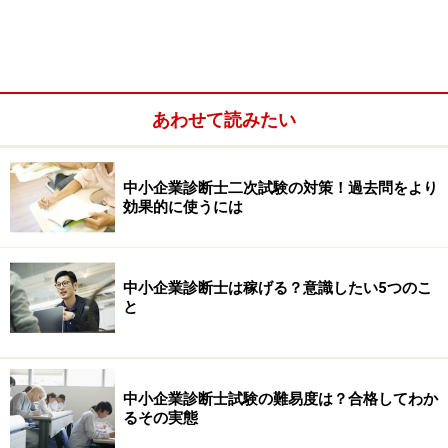
あわせて読みたい
稼げる中小企業診断士は「プロとしての専門性を発揮で
きる」
稼げる中小企業診断士は「経営者に対して上から目線に
中小企業診断士二次試験の対策！過去問をより
効果的に使うには
ならない」
稼げる中小企業診断士は「周りの人を大切にしている」
稼げる中小企業診断士はセミナー参加等「インプットを
中小企業診断士は稼げる？意識したい5つのこ
怠らない」
と
稼げる中小企業診断士は「行動力がある」
中小企業診断士試験の難易度は？合格してわか
るその実態