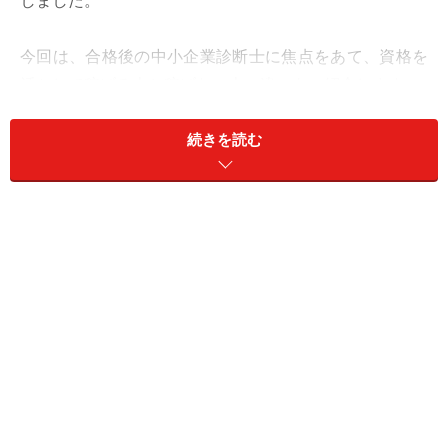
しました。
今回は、合格後の中小企業診断士に焦点をあて、資格を
活かして稼げる人と稼げない人の違いをご紹介します。
中小企業診断士に限らず、「難関資格だから、取ったら
続きを読む
必ず稼げる」というわけではないのが現実です。
＜目次＞