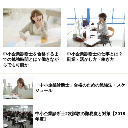
稼げる中小企業診断士は「プロとしての専
門性を発揮できる」
中小企業診断士は、経営全般の知識を有すゼネラリスト
資格であると言われています。
【中小企業診断士】税理士・社労士・行政書士との違い
でも述べたように、税理士の税務や社会保険労務士の労
中小企業診断士を合格するま
中小企業診断士の仕事とは？
での勉強時間とは？働きなが
副業・活かし方・稼ぎ方
務のように、特定の業務に特化して仕事をするわけでは
らでも可能か
ありません。
一方で、
中小企業診断士業界の中で存在感を発揮するた
「中小企業診断士」合格のための勉強法・スケ
ジュール
めには、「自分の得意分野や強み」を明確にする
必要が
あります。
中小企業診断士2次試験の難易度と対策【2018
中小企業診断士業界では、
自分自身の専門外の仕事は他
年度】
の中小企業診断士を紹介する
ケースが多いからです。