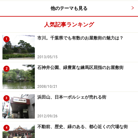
同路線を見ると、2006年以降に供給された新築マンショ
他のテーマも見る
ンは38物件。年別に眺めてみると開業前年の2007年に5
物件、開業年に6物件と確実に増えており、最近でも
人気記事ランキング
2015年に6物件、2016年に5物件となっている。不動産
ポータルサイトで検索してみると、2017年4月以降に入
市川。千葉県でも有数のお屋敷街の魅力は？
1
居が可能になる新築も10物件近くリストアップされてい
る。
2013/05/15
石神井公園、緑豊富な練馬区屈指のお屋敷街
2
江北六丁目団地など、尾久橋通りに面している団地も数多い
2008/10/21
（クリックで拡大）
浜田山、日本一ポルシェが売れる街
3
もちろん、マンションよりもまとまった土地が不要で、
建設しやすい新築一戸建ての供給も多く、家を買いたい
2012/09/26
人には探しやすい地域のひとつ。加えて、沿線には都営
不動前、歴史、緑のある、都心近くの穴場な街
住宅、URなどの公的な住宅も多く、手頃に借りたい人に
4
も探しやすい。