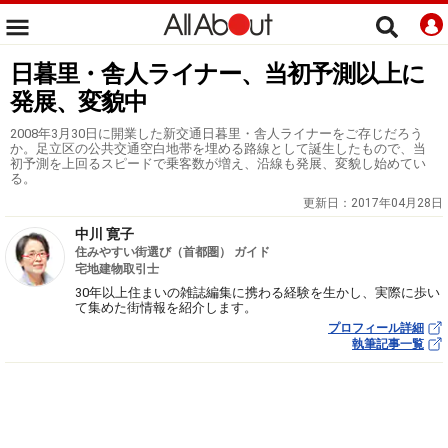
日暮里・舎人ライナー、当初予測以上に
発展、変貌中
2008年3月30日に開業した新交通日暮里・舎人ライナーをご存じだろう
か。足立区の公共交通空白地帯を埋める路線として誕生したもので、当
初予測を上回るスピードで乗客数が増え、沿線も発展、変貌し始めてい
る。
更新日：
2017年04月28日
中川 寛子
住みやすい街選び（首都圏） ガイド
宅地建物取引士
30年以上住まいの雑誌編集に携わる経験を生かし、実際に歩い
て集めた街情報を紹介します。
プロフィール詳細
執筆記事一覧