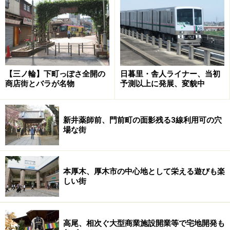
だが、予想は裏切られた。当初、都では1日の乗客者数
を5万1000人と予想していたが、開業から6年後の2014
年度には1日の平均利用者数は7万人を突破。特に平日朝
の通勤時間帯に乗客が集中、2015年度の朝の通勤時間帯
の混雑率（赤土小学校前→西日暮里）は183％。これは
【三ノ輪】下町っぽさ全開の
日暮里・舎人ライナー、当初
京浜東北線や東海道線などとほぼ同じ込み具合である。
商店街とバラが名物
予測以上に発展、変貌中
新井薬師前、門前町の面影残る3線利用可の穴
場な街
2017年5月10日から投入される新型車両（東京都交通局ホー
ムページから）
そのため、東京都交通局では何度かに渡って輸送力増
本厚木、厚木市の中心地として栄える遊びも楽
強、混雑緩和に取り組んできており、2017年5月10日は
しい街
新型車両320形が投入されることになっている。これま
での実直というか、地味な外観に比べると、ぱっきりと
した色目の、いかにもモダンな車両となっており、座席
高尾、相次ぐ大型商業施設開業等で宅地開発も