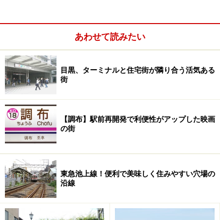
あわせて読みたい
目黒、ターミナルと住宅街が隣り合う活気ある
街
予想を上回る乗客数増に新車両投入も
だが、誕生時、この路線の将来はどちらかといえば悲観
【調布】駅前再開発で利便性がアップした映画
の街
されていた。途中に日暮里、西日暮里という山手線駅は
あるものの、バス路線の代替である。しかも、見沼代親
水公園でぶつりと終わり、どこにも繋がっていない。地
元の足としては役に立つだろうが、それ以外の人を呼び
東急池上線！便利で美味しく住みやすい穴場の
沿線
込む力にはなり得ないのではないか。多くの人がそう考
えたのである。