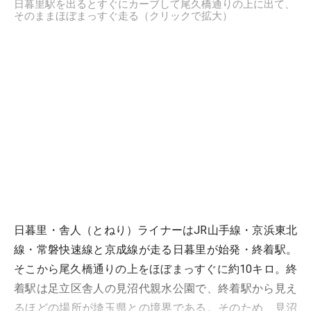
日暮里駅を出るとすぐにカーブして尾久橋通りの上に出て、
そのままほぼまっすぐ走る（クリックで拡大）
日暮里・舎人（とねり）ライナーはJR山手線・京浜東北
線・常磐快速線と京成線が走る日暮里が始発・終着駅。
そこから尾久橋通りの上をほぼまっすぐに約10キロ。終
着駅は足立区舎人の見沼代親水公園で、終着駅から見え
るほどの場所が埼玉県との境界である。そのため、見沼