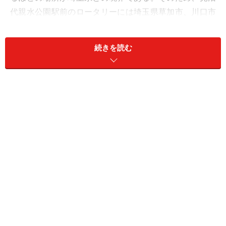
代親水公園駅前のロータリーには埼玉県草加市、川口市
のコミュニティバスが乗り入れ、草加駅行の路線などが
利用できるほど。
続きを読む
同路線が走る足立区西部は長らく公共交通の空白地帯と
なっており、尾久橋通りを走るバスが唯一の公共交通だ
った。ところが、この通りは都内でも有数の渋滞発生地
で、新交通誕生までは10キロの距離に1時間以上かかる
こともしばしば。地元からは新しい公共交通をという要
望が、古くは1970年代から出されていたのである。