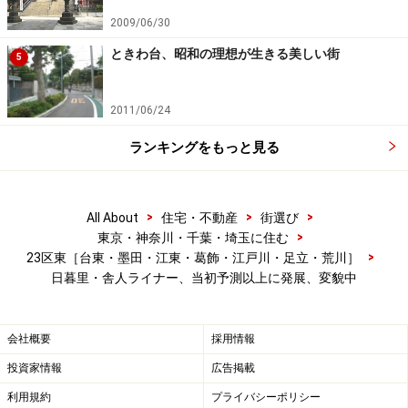
2009/06/30
とはいえ、どんな場所か、全く行ったこともないという
ときわ台、昭和の理想が生きる美しい街
5
人も少なくないだろう。以下、沿線の特徴をご紹介して
いこう。
2011/06/24
ランキングをもっと見る
日暮里～熊野前（荒川区）は下町っぽい、
商店街のあるエリア
>
>
>
All About
住宅・不動産
街選び
>
東京・神奈川・千葉・埼玉に住む
>
23区東［台東・墨田・江東・葛飾・江戸川・足立・荒川］
日暮里・舎人ライナー、当初予測以上に発展、変貌中
日暮里駅前。奥が再開発で生まれた3棟のタワー。その手前
に日暮里・舎人ライナーの文字が見える（クリックで拡大）
始発・終着駅日暮里駅はJR山手線、京浜東北線、常磐快
会社概要
採用情報
速線、京成線が乗り入れるターミナル駅。成田空港への
投資家情報
広告掲載
スカイライナーなどが利用できることもあり、早朝から
利用規約
プライバシーポリシー