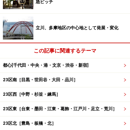
急ピッチ
は窓を背にしたオールロングシートになる。吊り革増
設、乗降をスムーズにする両開きドアの採用などで混雑
緩和が図られる。
立川、多摩地区の中心地として発展・変化
新築マンションも年々増加、探しやすい沿
線のひとつ
この記事に関連するテーマ
都心[千代田・中央・港・文京・渋谷・新宿]
この路線に乗る度に周囲に新しい建物が増えていることに気
23区南［目黒・世田谷・大田・品川］
づく。特に荒川区内ではこのように両側にマンションなどが
建設されている（クリックで拡大）
23区西［中野・杉並・練馬］
当然、沿線の開発も進んできている。元々それほど大き
く開発されてこなかった地域でもあり、開発が進んでい
23区東［台東・墨田・江東・葛飾・江戸川・足立・荒川］
る他エリアと比べ、新築マンションの供給が多いのが特
徴。マンション購入情報サイト「住まいサーフィン」で
23区北［豊島・板橋・北］