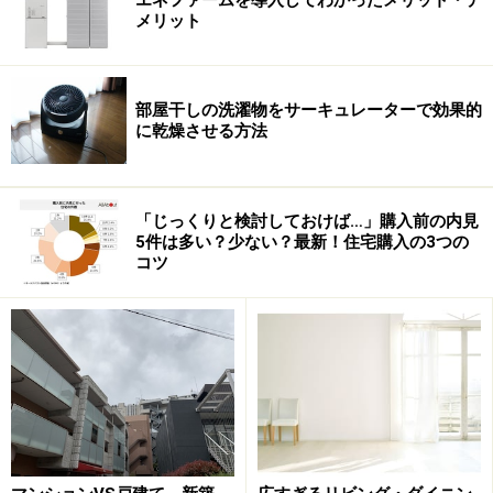
だといえるでしょう。
メリット
過去のマンション史のなかで比べてみれば、いまは依然
として好条件であることに変わりはありません。分譲価
部屋干しの洗濯物をサーキュレーターで効果的
格が適正水準なのかどうかの議論は別にして……。
に乾燥させる方法
「じっくりと検討しておけば…」購入前の内見
>>
平野雅之の不動産ミニコラム INDEX
5件は多い？少ない？最新！住宅購入の3つの
コツ
（この記事は2007年2月公開の「不動産百考 vol.8」をも
とに再構成したものです）
関連記事
過去のマンションブームの終焉を振り返る