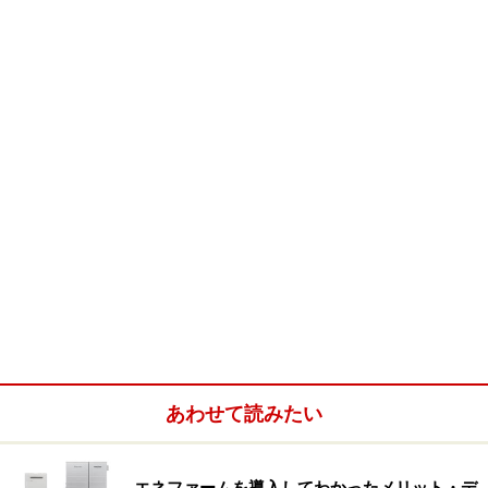
その当時は大手企業の役員や医者などかなりの高額所得
者でなければ、マンションを購入することができなかっ
た様子です。
マンションが大量供給された1973年頃（第三次マンショ
ンブーム期）になると、分譲価格こそ年収倍率でみれば
そこそこの水準に下がりました。
しかし、その頃でも住宅ローン金利は年9％台であり、
やはり一般の人がマンションを買うのは難しい時代だっ
たことがうかがわれます。
さて現在、新築マンション価格の上昇傾向がしばらく続
いたことにより、首都圏では再び年収倍率が10倍を超え
あわせて読みたい
る水準になってきたようですが、住宅ローンは相変わら
ず、過去からみれば「あり得ない」ほどの超低金利状態
エネファームを導入してわかったメリット・デ