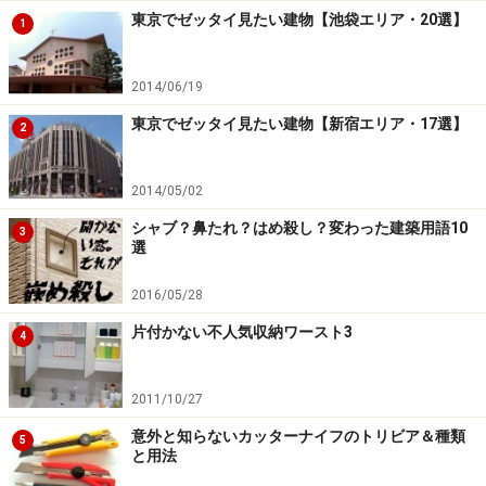
東京でゼッタイ見たい建物【池袋エリア・20選】
1
2014/06/19
東京でゼッタイ見たい建物【新宿エリア・17選】
2
2014/05/02
シャブ？鼻たれ？はめ殺し？変わった建築用語10
3
選
2016/05/28
片付かない不人気収納ワースト3
4
2011/10/27
意外と知らないカッターナイフのトリビア＆種類
5
と用法