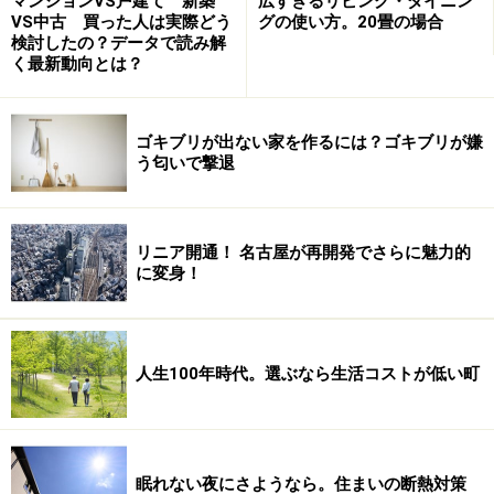
マンションVS戸建て 新築
広すぎるリビング・ダイニン
本当は安い!? 東京23区の住宅価格
VS中古 買った人は実際どう
グの使い方。20畳の場合
検討したの？データで読み解
く最新動向とは？
※記事内容は執筆時点のものです。最新の内容をご確認くださ
い。
ゴキブリが出ない家を作るには？ゴキブリが嫌
う匂いで撃退
リニア開通！ 名古屋が再開発でさらに魅力的
に変身！
人生100年時代。選ぶなら生活コストが低い町
眠れない夜にさようなら。住まいの断熱対策