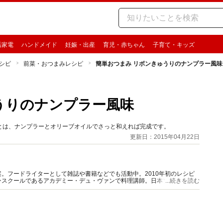
活家電
ハンドメイド
妊娠・出産
育児・赤ちゃん
子育て・キッズ
シピ
前菜・おつまみレシピ
簡単おつまみ リボンきゅうりのナンプラー風味
うりのナンプラー風味
とは、ナンプラーとオリーブオイルでさっと和えれば完成です。
更新日：2015年04月22日
。フードライターとして雑誌や書籍などでも活動中。2010年初のレシピ
ンスクールであるアカデミー・デュ・ヴァンで料理講師。日本ソムリエ協会
...続きを読む