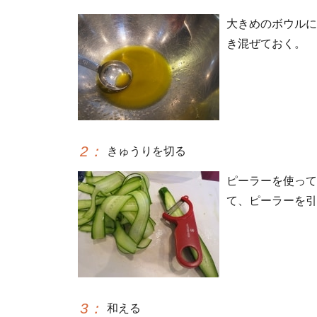
大きめのボウルに
き混ぜておく。
2
：
きゅうりを切る
ピーラーを使って
て、ピーラーを引
3
：
和える