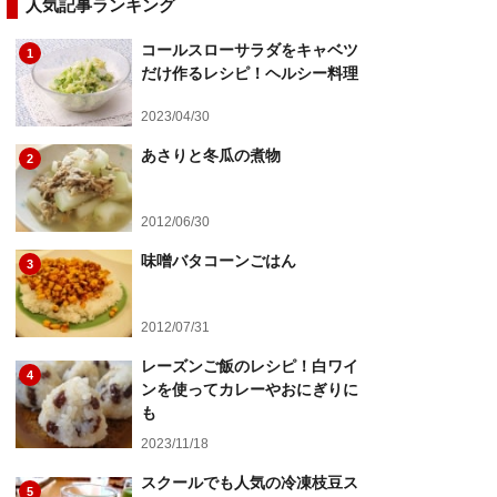
人気記事ランキング
コールスローサラダをキャベツ
1
だけ作るレシピ！ヘルシー料理
2023/04/30
あさりと冬瓜の煮物
2
2012/06/30
味噌バタコーンごはん
3
2012/07/31
レーズンご飯のレシピ！白ワイ
4
ンを使ってカレーやおにぎりに
も
2023/11/18
スクールでも人気の冷凍枝豆ス
5