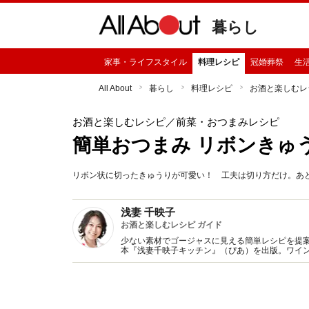
暮らし
家事・ライフスタイル
料理レシピ
冠婚葬祭
生
All About
暮らし
料理レシピ
お酒と楽しむレ
お酒と楽しむレシピ
／前菜・おつまみレシピ
簡単おつまみ リボンきゅ
リボン状に切ったきゅうりが可愛い！ 工夫は切り方だけ。あ
浅妻 千映子
お酒と楽しむレシピ ガイド
少ない素材でゴージャスに見える簡単レシピを提案
本『浅妻千映子キッチン』（ぴあ）を出版。ワイ
認定ワインエキスパート。