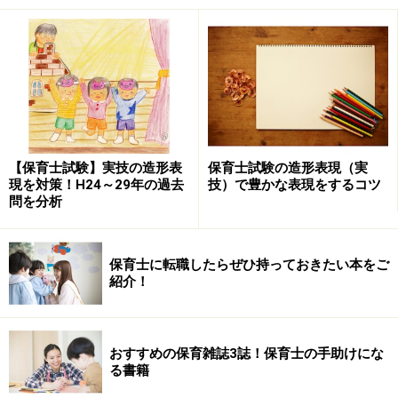
＜目次＞
2歳児、赤ちゃんを踏みつける!?
自分より小さい子がいることへの不安
赤ちゃんでなく2歳児の方を抱きしめる
【保育士試験】実技の造形表
保育士試験の造形表現（実
2ヵ月たったある日の大変身！
現を対策！H24～29年の過去
技）で豊かな表現をするコツ
問を分析
保育士に転職したらぜひ持っておきたい本をご
2歳児、赤ちゃんを踏みつける!?
紹介！
そんな1歳児クラスで一番のお兄ちゃん、4月生まれの
「りょうくん(仮名)」のエピソードです。
おすすめの保育雑誌3誌！保育士の手助けにな
る書籍
りょうくんは、4月に入園したばかり。毎朝お母さんと