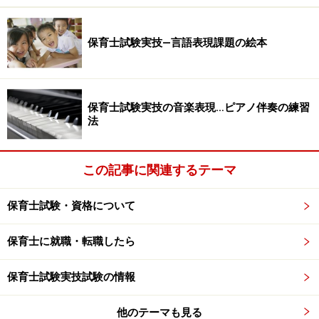
の別れがつらく、いつも泣いてしまう男の子です。一方
同じクラスでも3月生まれの「あきくん(仮名)」は、つい
保育士試験実技―言語表現課題の絵本
このあいだ1歳になったばかり。0歳児クラスから進級し
てきました。あきくんはまだハイハイやよちよち歩きを
していて、ときにはぐずったり泣いて甘えたりしている
保育士試験実技の音楽表現…ピアノ伴奏の練習
子です。この小さいあきくんに対して、4月にいち早く2
法
歳になったりょうくんは、なんだか日に日に攻撃的な行
動をとるようになっていきました。あきくんが泣いたり
この記事に関連するテーマ
ぐずったりすると、なんと無言で脚を踏みつけるように
なっていったのです。
保育士試験・資格について
わたしが初めてその光景を目の当たりにしたときは、も
保育士に就職・転職したら
ちろん驚きましたから、すぐにりょうくんを引き離し
「どうしたの？そんなことしたら痛いでしょ!?いけませ
保育士試験実技試験の情報
ん！」と叱ってしまいました。しかしりょうくんはまだ
他のテーマも見る
2歳ですから、どうしてそんなことをするのかなど、説