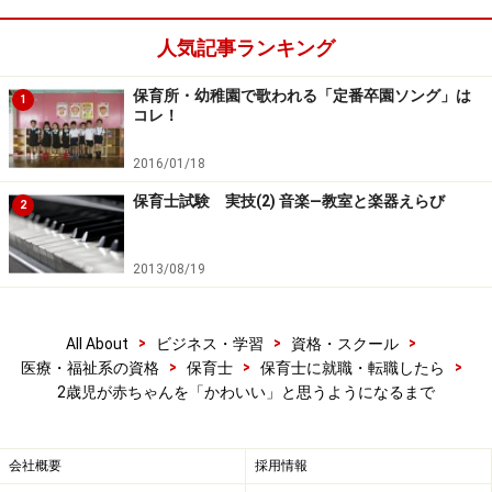
明できるはずもありません。それから、この行為は毎日
人気記事ランキング
続きました。
保育所・幼稚園で歌われる「定番卒園ソング」は
1
りょうくんは赤ちゃんに対して何かしらの思いがあって
コレ！
しているはずだと、わたしは考えました。ほかの子には
2016/01/18
一切このようなことはせず、赤ちゃんであるあきくんだ
保育士試験 実技(2) 音楽―教室と楽器えらび
けにこのようにしていましたから。それなら、その原因
2
が解消されればしなくなるはず。そのように考えたわた
しは、りょうくんの気持ちを想像してみました。
2013/08/19
>
>
>
All About
ビジネス・学習
資格・スクール
自分より小さい子がいることへの不安
>
>
>
医療・福祉系の資格
保育士
保育士に就職・転職したら
2歳児が赤ちゃんを「かわいい」と思うようになるまで
りょうくんにとっては生まれて初めての保育園、そして
クラスには自分より小さい子がいる。赤ちゃんであるあ
会社概要
採用情報
きくんは、まだハイハイしていて、身の回りのこともす