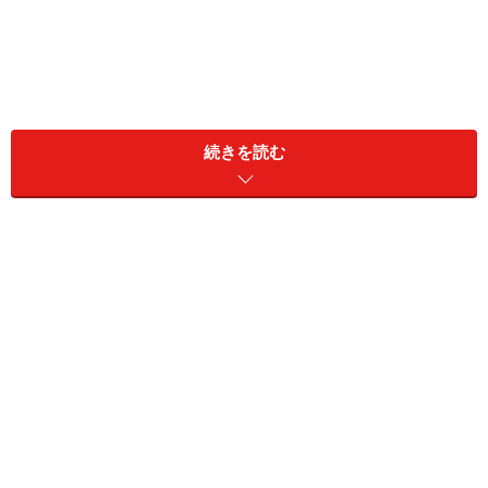
続きを読む
わたしが保育園で1歳児クラスを受け持ち、新年度がス
タートしたばかりの4月の出来事です。この年齢は日々
発達し、たいへん変化が大きい年齢ですので、同じクラ
スでも4月生まれと翌年3月生まれのこどもでは、発達過
程がまるでちがうのです。つまり、4月生まれのこども
は、4月に1歳児クラスに入園(または進級)して間もなく
誕生日を迎え、2歳になります。活発に走り回れるよう
になり、少しずつ言葉も出始め、感情も豊かになってき
ます。でも、気持ちはまだまだ赤ちゃんな部分があり、