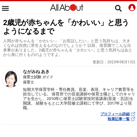
2歳児が赤ちゃんを「かわいい」と思う
ようになるまで
人間が赤ちゃんを「かわいい」「お世話したい」と思う気持ちは、大き
くなれば自然に芽生えるものなのでしょうか？ 以前、保育園でこんな出
来事がありました。2歳児が赤ちゃんを「かわいい」と思う気持ちはあと
から身に付くもののようですよ。
更新日：
2023年08月13日
ながみね あき
保育士試験 ガイド
保育士
短期大学保育学科・専任教員。音楽、表現、キャリア教育等を
担当している。 保育所での音楽講師や保育士職としてのキャリ
アを生かし、2010年に保育士試験実技対策講座(音楽・言語)を
開講。 経験をもとに大学院修士課程にて学び、2017年より現
職。
プロフィール詳細
執筆記事一覧