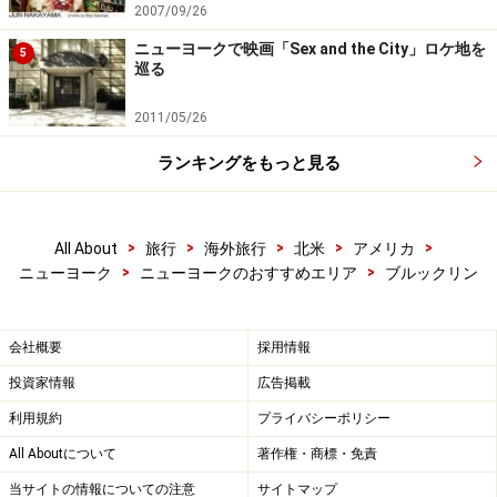
2007/09/26
ふんわりとした卵の甘さを楽しめるメニューです。週末
ニューヨークで映画「Sex and the City」ロケ地を
5
は大変混み合うため、ゆったりと人間ウォッチングも楽
巡る
しめる平日の朝食がおススメです。
2011/05/26
＜DATA＞
ランキングをもっと見る
■
Egg
住所： 135 North 5th Street
TEL： 718-302-5151
>
>
>
>
>
All About
旅行
海外旅行
北米
アメリカ
>
>
ニューヨーク
ニューヨークのおすすめエリア
ブルックリン
アクセス： Bedford Avenue駅から徒歩4分
営業時間： 7:00～15:00（月・火）、7:00～22:00（水～
金）、9:00～22:00（土・日）
会社概要
採用情報
投資家情報
広告掲載
利用規約
プライバシーポリシー
All Aboutについて
著作権・商標・免責
当サイトの情報についての注意
サイトマップ