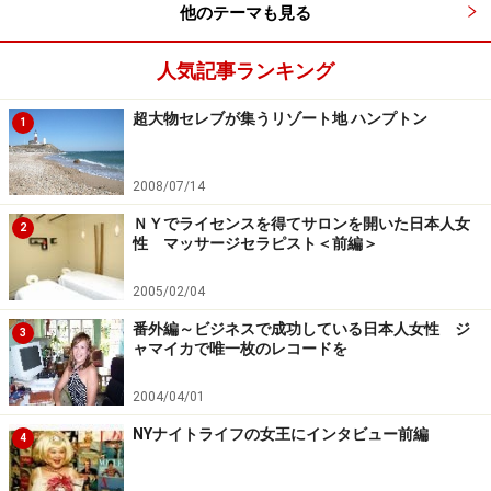
■
Rabbits
他のテーマも見る
住所： 120 Havemeyer Street
人気記事ランキング
TEL： 718-384-2181
アクセス： Metropolitan Avenue駅から徒歩5分
超大物セレブが集うリゾート地 ハンプトン
1
営業時間： 12:30～20:30（火～日） 月休
2008/07/14
ＮＹでライセンスを得てサロンを開いた日本人女
2
性 マッサージセラピスト＜前編＞
ウィリアムズバーグのレストラン1 エッグ
2005/02/04
番外編～ビジネスで成功している日本人女性 ジ
3
ャマイカで唯一枚のレコードを
ビスケットとグリッツはアメリカ人の定番
2004/04/01
ブランチスポットとして不動の人気を誇るレストラン。
NYナイトライフの女王にインタビュー前編
4
その名の通り、卵を使ったメニューが自慢です。チェダ
ーチーズのオムレツや、ホームメードのビスケットは、