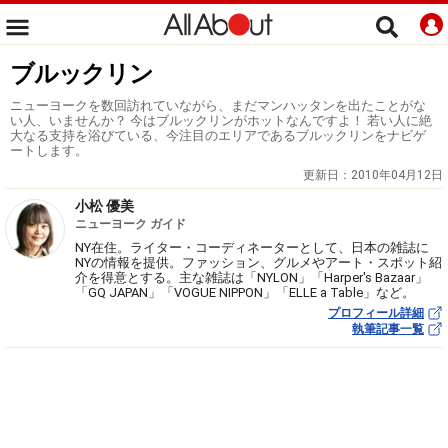
ブルックリン
ニューヨークを数回訪れていながら、まだマンハッタンを出たことがな
い人、いませんか？ 今はブルックリンがホットなんですよ！ 若い人に絶
大なる支持を浴びている、今注目のエリアであるブルックリンをナビゲ
ートします。
更新日：
2010年04月12日
小松 優美
ニューヨーク ガイド
NY在住。ライター・コーディネーターとして、日本の雑誌に
NYの情報を提供。ファッション、グルメやアート・スポット紹
介を得意とする。主な雑誌は「NYLON」「Harper's Bazaar」
「GQ JAPAN」「VOGUE NIPPON」「ELLE a Table」など。
プロフィール詳細
執筆記事一覧