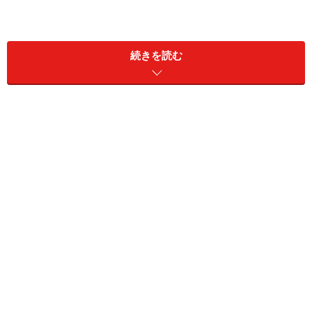
続きを読む
今回は、ウィリアムズバーグ、フォートグリーン、レッ
ドフック、ダンボの4つのエリアに分けてご紹介してい
きます。2日に分けるのがベストですが、1日でこなすな
ら朝に出発してこの順に回ると、ちょうど夕刻にはダン
ボの川岸から夕陽を眺められますよ。
ウィリアムズバーグのショップ1 ビーコ
ンズ・クローゼット