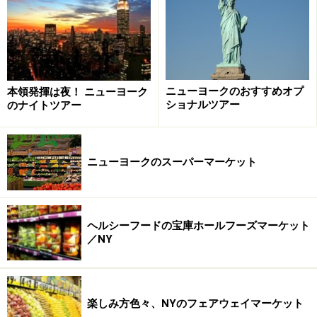
ニューヨークのおすすめオプ
本領発揮は夜！ ニューヨーク
ショナルツアー
のナイトツアー
＜DATA＞
■
Beacon's Closet
ニューヨークのスーパーマーケット
住所： 88 Nort 11th street
TEL： 718-486-0816
アクセス： Bedford Avenue駅から徒歩7分
ヘルシーフードの宝庫ホールフーズマーケット
営業時間： 11:00～21:00（土日～20:00）
／NY
楽しみ方色々、NYのフェアウェイマーケット