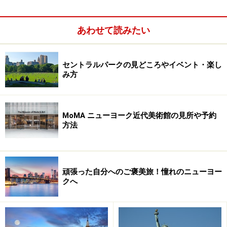
ピンクのエントランスが目印
あわせて読みたい
ブルックリンでヴィンテージショップといえば、まずは
ここ。倉庫のようなショップはとにかく広くて、カラー
セントラルパークの見どころやイベント・楽し
み方
ごとに分けられた商品の数も膨大！ マーク・ジェイコブ
スなどのブランド品から60年代ファッションまで、様々
なスタイルのアイテムが揃います。マンハッタンのヴィ
MoMA ニューヨーク近代美術館の見所や予約
ンテージショップに較べると、かなりプライスも安め。
方法
トップスなら10ドル前後から探すことができます。
頑張った自分へのご褒美旅！憧れのニューヨー
クへ