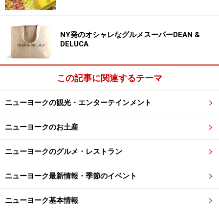
ウィリアムズバーグのショップ2 ラビッツ
NY発のオシャレなグルメスーパーDEAN &
DELUCA
可愛いモノに囲まれた店内
アメリカ、フランスなどから買い付けたというヴィンテ
この記事に関連するテーマ
ージ商品は、どれも日本人女性が気軽にトライできそう
な女性らしいものばかり。オーナーが日本人女性という
ニューヨークの観光・エンターテインメント
のも大きく頷けます。今、流行の80年代テイストのエッ
ジーなファッション、ボヘミアン風ワンピース……小さな
ニューヨークのお土産
ショップの中は、まるでファッション図鑑のように多彩
ニューヨークのグルメ・レストラン
なスタイルで埋め尽くされています。シャネルのヴィン
テージバックやサングラス、シューズなど、小物も要チ
ニューヨーク最新情報・季節のイベント
ェックです！
ニューヨーク基本情報
＜DATA＞