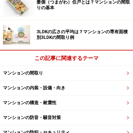
妻側（つまがわ）住戸とは？マンションの間取
りの基本
従って、1階にとどまることは危険度が高いと言えま
す。外の状況にもよりますが「地震が起きたら外に逃げ
3LDKの広さの平均は？マンションの専有面積
る」ことも一つの選択肢になります。ただし古い木造家
別3LDKの間取り例
屋が密集している地域では、外に出ると上から何か落ち
てくる可能性もあります。周辺の状況によって判断する
この記事に関連するテーマ
ようにしてください。
マンションの間取り
マンションの内装・設備・向き
マンションの構造・耐震性
マンションの防音・騒音対策
1981年以降～2000年の間に建てられた木造
一戸建て
マンションの防犯・セキュリティ