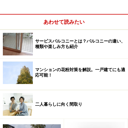
建設年のチェック、家具の転倒防止対策を
あわせて読みたい
1981年以前に建てられた旧耐震基準の木造
サービスバルコニーとは？バルコニーの違い、
家屋目安：築37年以上
種類や楽しみ方も紹介
建築確認申請を1981年以前に受けた築37年以上の古い木
造家屋は、多くが旧耐震基準で建てられています。その
マンションの花粉対策を解説。一戸建てにも適
場合、震度5強程度の地震でも、家が倒壊・崩壊する可
応可能！
能性があります。震度5強の地震は数十年に一度あると
いわれ、木造住宅の平均寿命30年の中で1～2回程度経験
する可能性がある、つまり身近な地震と言えます。
二人暮らしに向く間取り