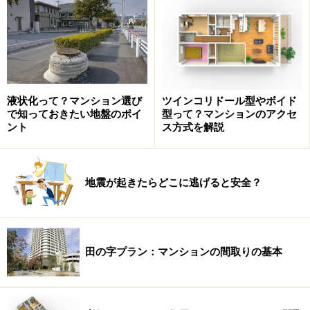
液状化って？マンション選び
ツインコリドール型やボイド
で知っておきたい地盤のポイ
型って？マンションのアクセ
ント
ス方式を解説
この年代の古い木造住宅では、もともと家の重さを支え
地震が起きたらどこに逃げると安全？
る壁の量が1、2階とも少ないものが多く、大地震が起き
た時は全体の荷重を支える1階部分がつぶれる可能性が
あります。
田の字プラン：マンションの間取りの基本
古い民家が密集している地域は外も安全ではない