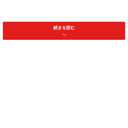
続きを読む
＜目次＞
1981年以前に建てられた旧耐震基準の木造家屋目
安：築37年以上
1981年以降～2000年の間に建てられた木造一戸建て
2000年以降に建てられた木造住宅の場合
外部が安全な時は「外に逃げる」もあり
危険なマンションとは？
トイレは安全か？
その他に安全な場所