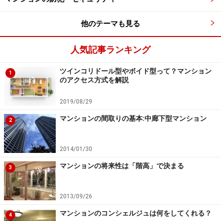
1981年以降に建てられた木造住宅は
新耐震基準
に基づい
他のテーマも見る
て建設されており、それ以前に建てられた住宅に比べ、
耐震性が期待できます。しかし、最近の調査より、新耐
人気記事ランキング
震基準を採用していても、2000年以前に建てられた木造
住宅では「約85％に耐震性において不安がある」という
ツインコリドール型やボイド型って？マンション
1
調査結果が報告されています。
のアクセス方式を解説
2019/08/29
【参考サイト】
マンションの間取りの基本:中廊下型マンション
中古住宅購入時は年代を確認！新耐震でも倒壊の危険性
2
従って、地震時に家が倒壊する可能性があることを念頭
2014/01/30
に、大きな地震が発生したら自宅の外に逃げるという選
マンションの将来性は「階高」で決まる
3
択肢も検討してください。
2013/09/26
マンションのコンシェルジュは何をしてくれる？
4