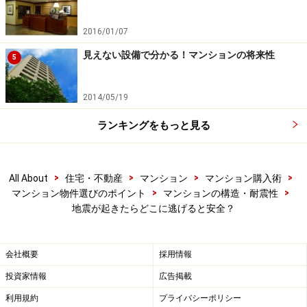
2000年以降に建てられた木造住宅の場合
2016/01/07
2000年以降に建てられた木造住宅は、基本的に家の中に
見えない設備で分かる！マンションの将来性
5
いても安全なのですが、気をつけたいのは家具の転倒で
す。転倒防止対策を取っていない部屋の中にいれば転倒
2014/05/19
した家具の下敷きになって怪我をする可能性がありま
す。大地震が発生したら、家具のない部屋に移動する
ランキングをもっと見る
か、安全であれば外に逃げるという選択肢もあるでしょ
う。
>
>
>
>
All About
住宅・不動産
マンション
マンション購入術
>
>
マンション物件選びのポイント
マンションの構造・耐震性
また、家がいくら頑丈に作られていても、地震の影響で
地震が起きたらどこに逃げると安全？
地盤が液状化したり地すべりが起こった場合は危険で
す。また、新しい住宅でも、建設時に手抜き・欠陥があ
る家では旧耐震の建物と同じく危険性は高くなります。
会社概要
採用情報
大地震が起こった時は、家の様子をよく見て判断してく
投資家情報
広告掲載
ださい。
利用規約
プライバシーポリシー