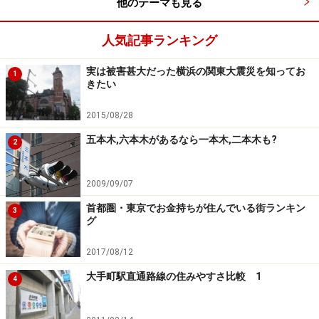
他のテーマも見る
に中学生まで通院、入院ともに所得制限、一時負担金な
人気記事ランキング
しで助成されるような手厚い自治体があったり、ゼロ歳
児のみ所得制限のない
伊勢原市
、
相模原市
、
逗子市
、
大
実は被害甚大だった横浜の関東大震災を知ってお
1
和市
などがあるなど、通院、入院と所得制限の組み合わ
きたい
せが自治体ごとに違う。引っ越しをする際には同じ県内
2015/08/28
の場合でも注意が必要というわけである。
五本木,六本木があるなら一本木,二本木も?
2
ちなみに神奈川県内では人口減少に悩む、都心から遠い
自治体ほど医療費助成が手厚いという傾向もある。たと
2009/09/07
えば、
中井町
、
大井町
、
松田町
、
山北町
、
箱根町
、
真鶴
首都圏・東京でお金持ちが住んでいる街ランキン
3
町
では通院、入院ともに所得制限、一時負担金無しで助
グ
成される。それによって子どものいる世帯に移り住んで
2017/08/12
もらいたいという意図である。
大手町駅直通路線の住みやすさ比較 1
4
（＊）実際には小学校、中学校、中等教育学校卒業後、
最初の3月31日までとなっているが、ここでは便宜上、