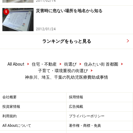
2011/02/14
以下すべて小学生、中学生などとして記載する
災害時に危ない場所を地名から知る
5
2012/01/24
埼玉県：中学校までが基本だが、高校生を
対象にする自治体も多数
ランキングをもっと見る
>
>
>
>
All About
住宅・不動産
街選び
住みたい街 首都圏
さいたま市は通院、入院ともに中学卒業までの医療費を助
>
子育て・環境重視の街選び
成してくれる
神奈川、埼玉、千葉の乳幼児医療費助成事情
かつては通院で4歳まで、入院で義務教育就学前までの
助成で、かつ自己負担金も必要だった埼玉県の乳幼児医
会社概要
採用情報
療費助成制度だが、その後、通院、入院ともに0歳から
投資家情報
広告掲載
義務教育就学前までの助成となっており、一時負担金も
利用規約
プライバシーポリシー
不要に。さらに現在では通院、入院ともに中学生まで。
All Aboutについて
著作権・商標・免責
所得制限もなく、全体として非常に手厚い助成となって