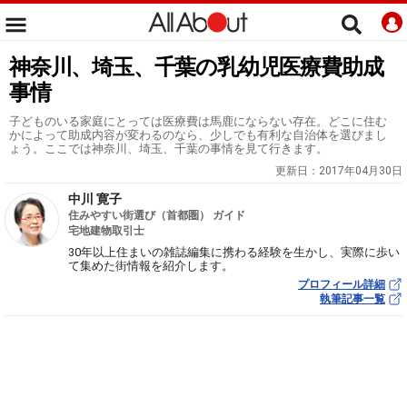
神奈川、埼玉、千葉の乳幼児医療費助成
事情
子どものいる家庭にとっては医療費は馬鹿にならない存在。どこに住む
かによって助成内容が変わるのなら、少しでも有利な自治体を選びまし
ょう。ここでは神奈川、埼玉、千葉の事情を見て行きます。
更新日：
2017年04月30日
中川 寛子
住みやすい街選び（首都圏） ガイド
宅地建物取引士
30年以上住まいの雑誌編集に携わる経験を生かし、実際に歩い
て集めた街情報を紹介します。
プロフィール詳細
執筆記事一覧