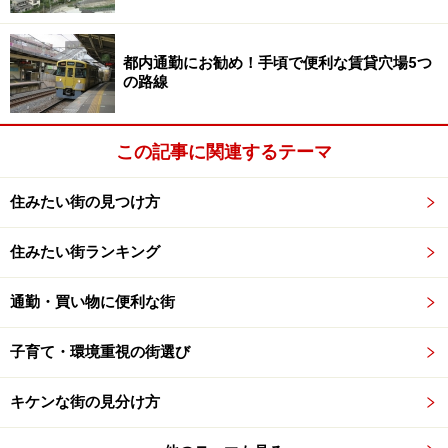
違いが大きいのが特徴で、やや複雑である。
たとえば、政令指定都市である
川崎市
では平成29年4月
都内通勤にお勧め！手頃で便利な賃貸穴場5つ
の路線
から制度が変わり、年齢区分が0歳、1歳～小学3年生ま
で、小学4～6年生まで、中学生と4つになった。小学生
までは通院、入院ともに助成はされるが、小学4～6年生
この記事に関連するテーマ
の場合には通院時に1回500円の自己負担が生じる。ま
た、所得制限は0歳児のみ無しで、それ以外の年齢区分
住みたい街の見つけ方
はすべて所得制限がある。
横浜市
もほぼ同じような仕組
住みたい街ランキング
みになっている。
通勤・買い物に便利な街
子育て・環境重視の街選び
川崎市の医療費助成。年齢別、医療行為別に分かれており、
やや煩雑（クリックで拡大）
キケンな街の見分け方
一方、同じ神奈川県内には
厚木市
、
海老名市
などのよう