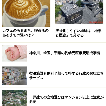
中学生は入院のみに
神奈川県では義務教育就学前、後で助成の内容が異なる
カフェのあるまち、喫茶店の
液状化しやすい場所は「地形
2010年時点には未就学児は通院、入院まで助成、小学
あるまちの違いは？
と歴史」で分かる
生、中学生の義務教育就学中は入院のみ助成というのが
神奈川県の小児医療費助成だったが、その後、助成期間
神奈川、埼玉、千葉の乳幼児医療費助成事情
が延び、2017年時点では
・小学生（＊）までは通院、入院ともに助成
宿泊施設も割引？知って得する行政のお役立ち
・中学生または中等教育学校の前期課程（＊）まで入院
サービス
の助成
・所得制限、一時負担金は自治体ごとに異なる
一戸建ての立地選びはマンション以上に注意が
となっている。首都圏の他都県に比べると自治体による
必要！