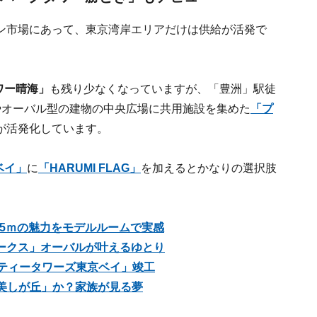
ン市場にあって、東京湾岸エリアだけは供給が活発で
ワー晴海」
も残り少なくなっていますが、「豊洲」駅徒
やオーバル型の建物の中央広場に共用施設を集めた
「プ
が活発化しています。
ベイ」
に
「HARUMI FLAG」
を加えるとかなりの選択肢
65ｍの魅力をモデルルームで実感
ークス」オーバルが叶えるゆとり
シティータワーズ東京ベイ」竣工
版「美しが丘」か？家族が見る夢