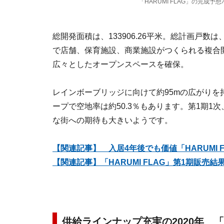
「HARUMI FLAG」の完成予
総開発面積は、133906.26平米。総計画戸数は
で店舗、保育施設、商業施設がつくられる複合
広々としたオープンスペースを確保。
レインボーブリッジに向けて約95mの広がり
ープで空地率は約50.3％もあります。第1期1
な街への期待も大きいようです。
【関連記事】 入居4年後でも価値「HARUMI 
【関連記事】「HARUMI FLAG」第1期販売結果
供給ラインナップ充実の2020年 