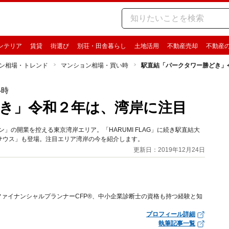
ンテリア
賃貸
街選び
別荘・田舎暮らし
土地活用
不動産売却
不動産
ン相場・トレンド
マンション相場・買い時
駅直結「パークタワー勝どき」
い時
き」令和２年は、湾岸に注目
」の開業を控える東京湾岸エリア。「HARUMI FLAG」に続き駅直結大
サウス」も登場。注目エリア湾岸の今を紹介します。
更新日：2019年12月24日
ァイナンシャルプランナーCFP®、中小企業診断士の資格も持つ経験と知
プロフィール詳細
執筆記事一覧