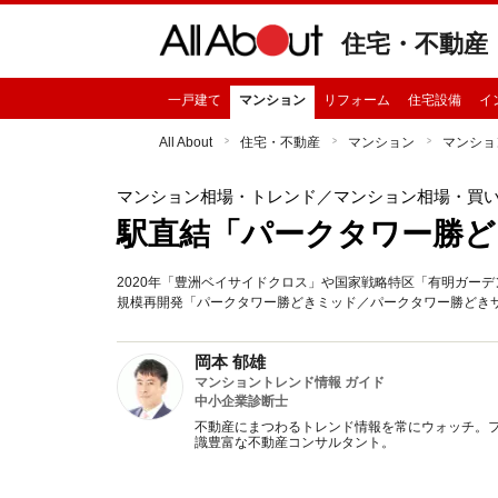
住宅・不動産
一戸建て
マンション
リフォーム
住宅設備
イ
All About
住宅・不動産
マンション
マンショ
マンション相場・トレンド
／マンション相場・買
駅直結「パークタワー勝ど
2020年「豊洲ベイサイドクロス」や国家戦略特区「有明ガーデン
規模再開発「パークタワー勝どきミッド／パークタワー勝どき
岡本 郁雄
マンショントレンド情報 ガイド
中小企業診断士
不動産にまつわるトレンド情報を常にウォッチ。フ
識豊富な不動産コンサルタント。