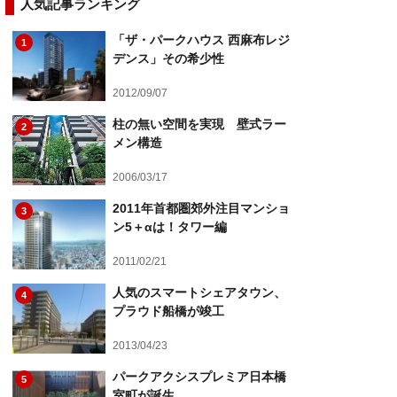
人気記事ランキング
「ザ・パークハウス 西麻布レジ
1
デンス」その希少性
2012/09/07
柱の無い空間を実現 壁式ラー
2
メン構造
2006/03/17
2011年首都圏郊外注目マンショ
3
ン5＋αは！タワー編
2011/02/21
人気のスマートシェアタウン、
4
プラウド船橋が竣工
2013/04/23
パークアクシスプレミア日本橋
5
室町が誕生