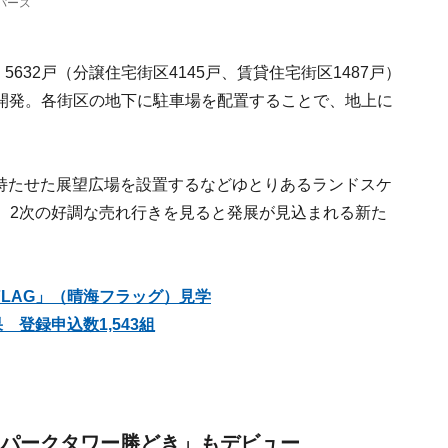
想パース
、5632戸（分譲住宅街区4145戸、賃貸住宅街区1487戸）
開発。各街区の地下に駐車場を配置することで、地上に
を持たせた展望広場を設置するなどゆとりあるランドスケ
次、2次の好調な売れ行きを見ると発展が見込まれる新た
FLAG」（晴海フラッグ）見学
 登録申込数1,543組
「パークタワー勝どき」もデビュー