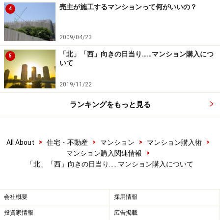
売主が施工するマンションって何がいいの？
は、マンションの条件と予算を加味して選べばいいでし
4
ょう。
2009/04/23
【関連記事】
「北」「西」向きの日当り……マンション購入につ
5
いて
東向きと南向きはどちらがいい？日当たりは？
2019/11/22
南向き信仰のワナ
ワンルーム と1Kの違いを解説！ 選ぶならどっち？
ランキングをもっと見る
洗濯物の干す場所はどこに作るといい？ 自然乾燥派
の間取り
>
>
>
>
All About
住宅・不動産
マンション
マンション購入術
不動産広告の基本（間取り・築年数・戸数・方位）
>
マンション購入関連情報
「北」「西」向きの日当り……マンション購入について
※記事内容は執筆時点のものです。最新の内容をご確認くださ
い。
会社概要
採用情報
投資家情報
広告掲載