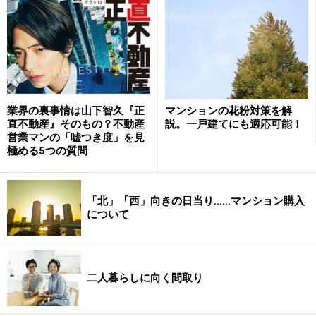
西向きは夏の暑さが敬遠されがち
東向きとは逆に午後に日が差す西向きは、「西日が当た
る」ということで夏の午後は暑くなるイメージがあり、
敬遠されがちです。逆に午前中は日が差さないので、冬
は洗濯物がなかなか乾かないことが不人気の原因かもし
マンションの花粉対策を解
業界の裏事情は山下智久『正
説。一戸建てにも適応可能！
直不動産』そのもの？不動産
れません。でも冬は午後に日が差すので、東向きよりは
営業マンの「嘘つき度」を見
暖かいことが期待できます。夏の午後の日差しも、上の
極める5つの質問
階のバルコニーが庇の役目を果たすのである程度は防げ
るでしょう。「夕焼けを見るのが好き」という人にはお
「北」「西」向きの日当り……マンション購入
勧めです。
について
北向きは価格が安いことが最大のメリット
二人暮らしに向く間取り
4つの方角のなかで最も不人気なのが北向きです。年間
を通して日差しが期待できず、北からの冷たい風が吹き