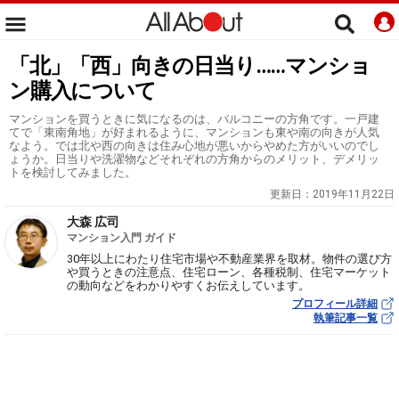
「北」「西」向きの日当り……マンショ
ン購入について
マンションを買うときに気になるのは、バルコニーの方角です。一戸建
てで「東南角地」が好まれるように、マンションも東や南の向きが人気
なよう。では北や西の向きは住み心地が悪いからやめた方がいいのでし
ょうか。日当りや洗濯物などそれぞれの方角からのメリット、デメリッ
トを検討してみました。
更新日：
2019年11月22日
大森 広司
マンション入門 ガイド
30年以上にわたり住宅市場や不動産業界を取材。物件の選び方
や買うときの注意点、住宅ローン、各種税制、住宅マーケット
の動向などをわかりやすくお伝えしています。
プロフィール詳細
執筆記事一覧