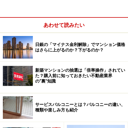
き住戸は「宝の持ち腐れ」になるかもしれません。それ
にいくら南向きでも目の前に高い建物が建っていれば日
照は期待できないのです。
あわせて読みたい
東向きは朝日が当たる良好なイメージ
日銀の「マイナス金利解除」でマンション価格
はさらに上がるのか？下がるのか？
南向きに次いでイメージが良いのは東向きです。なぜか
というと、朝日が当たるからでしょう。帰りが遅い人で
新築マンションの抽選は「倍率操作」されてい
も、朝日が当たる時間には家で身支度をしていることが
た？購入前に知っておきたい不動産業界
多いですし、なにより日の当たるバルコニーで洗濯物を
の“裏”知識
干すのは気持ちがいいものです。でも、東向きだと午後
は日が当たりません。特に日の昇る時間が遅い冬は部屋
に日が差す時間も短く、午後は寒くなりがちです。逆に
サービスバルコニーとは？バルコニーの違い、
種類や楽しみ方も紹介
夏の午後は直射日光が避けられるので涼しいのですが。