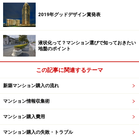
込んで寒いイメージが強いのでしょう。でも、マンショ
2019年グッドデザイン賞発表
ンの住戸は角住戸や最上階、1階でなければ上下左右を
ほかの住戸に囲まれているので、一戸建てに比べて冬で
も暖かいのが一般的です。躯体のコンクリートは熱を蓄
える性質があるので、室内が一度暖まれば日差しがなく
液状化って？マンション選びで知っておきたい
地盤のポイント
てもそれほど寒くはないはずです。なにより、北向きの
住戸はほかの住戸に比べて安いので、同じ予算でも広い
家が買えることが最大のメリットといえます。
この記事に関連するテーマ
新築マンション購入の流れ
タワーマンションでは方角より眺望が大事
マンション情報収集術
こうしてみていくと、西向きや北向きにもメリットはあ
るので、「やめた方がいい」というわけではないでしょ
マンション購入費用
う。さらに超高層のタワーマンションの場合は、住戸の
マンション購入の失敗・トラブル
向きよりも眺望の方が住み心地や住宅価格に影響しま