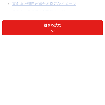
東向きは朝日が当たる良好なイメージ
西向きは夏の暑さが敬遠されがち
北向きは価格が安いことが最大のメリット
続きを読む
タワーマンションでは方角より眺望が大事
どの方角がいいかはマンションによって異なる
南向きは日当りが良く暖かい
まず一番人気の南向きですが、言うまでもなく日照時間
が長く暖かいことが好イメージの最大の理由です。欧米
人に比べて日当たりを重視するといわれる日本人にとっ
ては憧れの存在でしょう。でも、南向き住戸のメリット
といえば日当たりぐらいです。昼間家に人がいない
DINKSなどにとっては、同じ広さで価格が高くなる南向