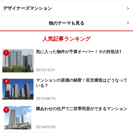
す。タワーマンションは建物の4面に住戸が配置される
デザイナーズマンション
ので、西向きや北向きの住戸も少なくありません。でも
高層階の住戸は周りに採光を遮る建物がなく、窓サッシ
他のテーマも見る
も広いことが多いので北向きでもけっこう明るいので
す。それに高層階では「バルコニーからなにが望める
人気記事ランキング
か」が重要なので、例えば夜景がきれいだったり海の眺
気に入った物件が予算オーバー！その対処法1
めが開けていたりすると、北向きの方が南向きより人気
1
が出ることも珍しくありません。
2010/10/31
マンションの原価の秘密！収支構造はどうなって
2
どの方角がいいかはマンションによって異
いる？
なる
2019/08/16
考えてみれば、タワーマンションでなくても方角にあま
隣あわせの住戸で二世帯同居ができるマンション
3
りこだわるのは得策ではないかもしれません。昼間留守
にしがちな人の場合は日差しよりも、むしろ窓からの眺
2014/03/03
めが住み心地を左右するでしょう。どの方角がいいのか