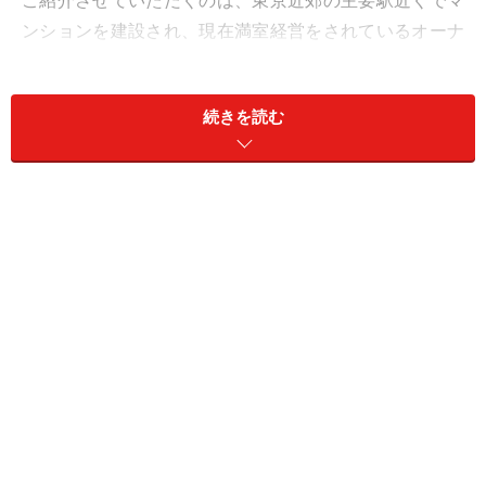
ご紹介させていただくのは、東京近郊の主要駅近くでマ
ンションを建設され、現在満室経営をされているオーナ
ーＡさんです。
続きを読む
＜物件概要＞
スタイリッシュなデザイナーズマンション
鉄骨造４階建／全13戸
沿線／最寄駅：ＪＲ主要駅 徒歩９分
Ａさんのマンションは、主要駅から徒歩10分もかからな
い便利な場所にあります。この駅は、ＪＲ線のターミナ
ル駅の一つで、都心へのアクセスが良く、商業や経済の
拠点となっている街です。駅周辺には、複数のデパート
など商業施設も充実しています。