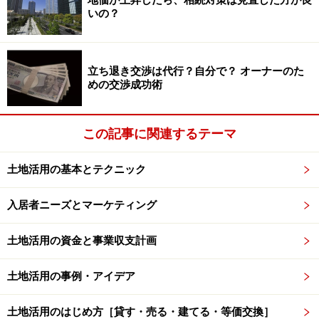
いの？
3つのコンセプトで差別化を実現！
立ち退き交渉は代行？自分で？ オーナーのた
Ａさんは、近隣のマンションの特徴や、間取り、仕様、
めの交渉成功術
家賃について調査・比較してみることから始めたそうで
す。また、それと並行してオーナー向け勉強会などにも
この記事に関連するテーマ
積極的に参加し、マンションのトラブル事例やマンショ
ン生活についての不満についても調べ上げました。
土地活用の基本とテクニック
その結果、間取りについては、近隣の単身者向けの一般
入居者ニーズとマーケティング
的な広さ「20平米未満」より広い26～28平米の広さの１
DKにすることで、ゆとりの空間を提供することに決めま
土地活用の資金と事業収支計画
した。
土地活用の事例・アイデア
また、それに加えて、下記の３つのコンセプトを立て、
土地活用のはじめ方［貸す・売る・建てる・等価交換］
競合物件との差別化をはかることにしました。