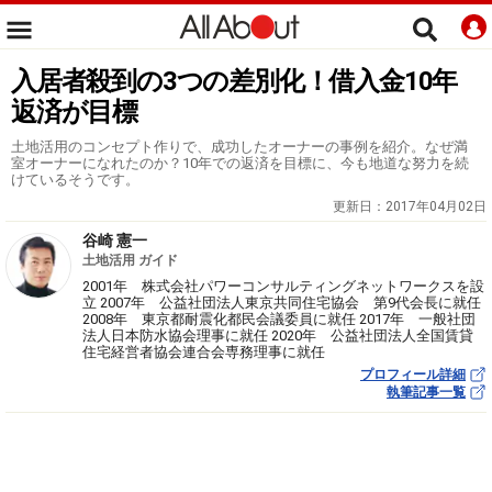
入居者殺到の3つの差別化！借入金10年
返済が目標
土地活用のコンセプト作りで、成功したオーナーの事例を紹介。なぜ満
室オーナーになれたのか？10年での返済を目標に、今も地道な努力を続
けているそうです。
更新日：
2017年04月02日
谷崎 憲一
土地活用 ガイド
2001年 株式会社パワーコンサルティングネットワークスを設
立 2007年 公益社団法人東京共同住宅協会 第9代会長に就任
2008年 東京都耐震化都民会議委員に就任 2017年 一般社団
法人日本防水協会理事に就任 2020年 公益社団法人全国賃貸
住宅経営者協会連合会専務理事に就任
プロフィール詳細
執筆記事一覧