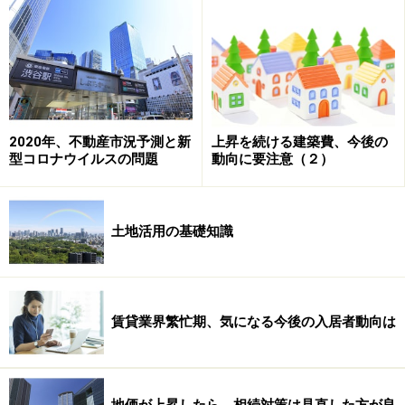
業」とお考えになっていたことです。
その「事業」成功のためには、「事業」＝「サービス
業」と捉え、「入居者サービスの差別化」を真剣に考え
ようと決めました。まず、Ａさんは建物のプランを考え
る上で、近隣の市場調査を行ったそうです。そこで見え
2020年、不動産市況予測と新
上昇を続ける建築費、今後の
型コロナウイルスの問題
動向に要注意（２）
てきたのは、この駅を活動の拠点として生活するシング
ル層の姿です。
土地活用の基礎知識
ファミリー層は、いずれ自分の家を持つために引っ越す
ことが予想されます。また、同じシングル層でも、学生
と社会人とでは生活サイクルが違います。学生が卒業し
てこの街から離れてしまうのに比べて、社会人の方が長
賃貸業界繁忙期、気になる今後の入居者動向は
く住んで貰え安定したニーズが見込めると判断し、Ａさ
んは「シングルの社会人」をターゲットに絞ることにし
ました。
地価が上昇したら、相続対策は見直した方が良