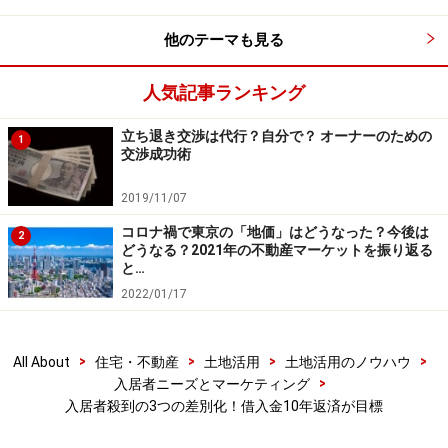
他のテーマも見る
＜コンセプト１＞アートな空間づくり
人気記事ランキング
立ち退き交渉は代行？自分で？ オーナーのための
1
エントランスホールにはアーティスティックな写真が並ぶ
交渉成功術
2019/11/07
エントランスホールに油絵や写真を飾り、ギャラリー的
コロナ禍で東京の「地価」はどうなった？今後は
2
どうなる？2021年の不動産マーケットを振り返る
な空間を演出しました。入居者にゆとりと安らぎを感じ
と…
て貰える空間を提供したいという強い思いがあってのこ
2022/01/17
とだそうです。
>
>
>
>
All About
住宅・不動産
土地活用
土地活用のノウハウ
>
入居者ニーズとマーケティング
＜コンセプト２＞植栽の利用
入居者殺到の3つの差別化！借入金10年返済が目標