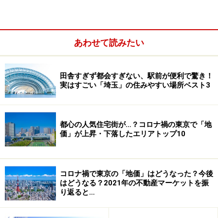
あわせて読みたい
田舎すぎず都会すぎない、駅前が便利で驚き！
実はすごい「埼玉」の住みやすい場所ベスト3
都心の人気住宅街が…？コロナ禍の東京で「地
価」が上昇・下落したエリアトップ10
オーナーの細やかな心配り
コロナ禍で東京の「地価」はどうなった？今後
Ａさんは、土地活用に対して、しっかりとしたビジョン
はどうなる？2021年の不動産マーケットを振
り返ると…
がありました。それは、「人任せではなく、セカンドラ
イフを充実させるための事業」として、土地活用を「事