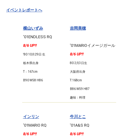
イベントレポートへ
横山いずみ
吉岡美穂
'01ENDLESS RQ
8/6 UP!!
'01MARIOイメージガール
8/6 UP!!
'80 10月29日 生
栃木県出身
80 2月3日生
T：167cm
大阪府出身
B90 W58 H86
T:168cm
B86 W59 H87
趣味：料理
インリン
牛川とこ
'01MARIO RQ
'01A&S RQ
8/6 UP!!
8/6 UP!!