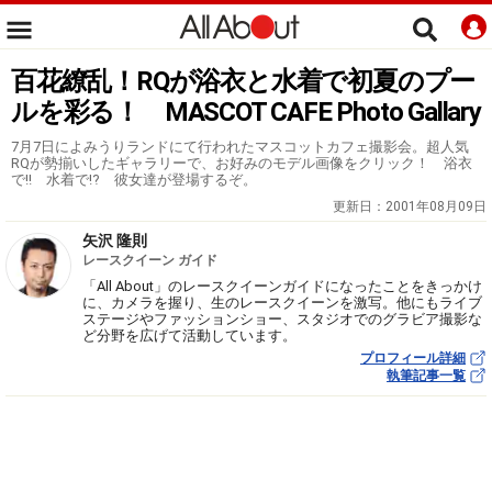
百花繚乱！RQが浴衣と水着で初夏のプー
ルを彩る！ MASCOT CAFE Photo Gallary
7月7日によみうりランドにて行われたマスコットカフェ撮影会。超人気
RQが勢揃いしたギャラリーで、お好みのモデル画像をクリック！ 浴衣
で!! 水着で!? 彼女達が登場するぞ。
更新日：
2001年08月09日
矢沢 隆則
レースクイーン ガイド
「All About」のレースクイーンガイドになったことをきっかけ
に、カメラを握り、生のレースクイーンを激写。他にもライブ
ステージやファッションショー、スタジオでのグラビア撮影な
ど分野を広げて活動しています。
プロフィール詳細
執筆記事一覧