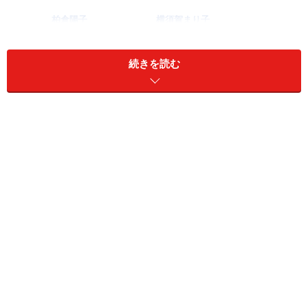
柏倉陽子
横須賀まり子
'01 Super AUTOBACS RQ
'99 BE BRIDES RQ
8/1 UP!!
8/1 UP!!
続きを読む
'79 7月13日 生
'81 8月29日
大阪府出身
T：171cm
T:163cm
B82 W56 H88
B82 W58
H83
宮野由梨
坂間めぐみ
'01 MARIO RQ
8/1 UP!!
'00 Team RayjunRQ
７/28 UP!!
'79 10月11日 生
神奈川県出身
'76 9月24日 生
T:163cm
東京都出身
B80 W54 H80
T165cm