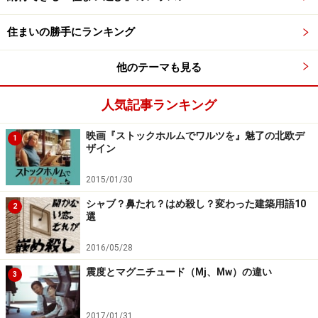
失敗例3：日当たり、眺望
住まいの勝手にランキング
日当たりの良さや眺望を期待してマンションを購入した
他のテーマも見る
のに、数年後に目の前に大きな建物が建ち、お日様が当
たる時間が短くなったうえに眺望も遮られてしまっ
人気記事ランキング
た……、なんてとても悲しい「しまった！」ですよね。
映画『ストックホルムでワルツを』魅了の北欧デ
1
ザイン
そのような「しまった」をなくすためには、マンション
2015/01/30
を購入する時にモデルルームで敷地の周辺に将来どんな
建物が建つ可能性があるかよく確認することが大切で
シャブ？鼻たれ？はめ殺し？変わった建築用語10
2
選
す。将来にわたり日当たりや眺望を確保できるかどうか
をしっかり見極めてから購入するようにしましょう。
2016/05/28
震度とマグニチュード（Mj、Mw）の違い
3
2017/01/31