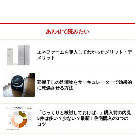
あわせて読みたい
外よりも家の中の方が暑いなんて！
エネファームを導入してわかったメリット・デ
住んで初めての夏に気がついた、家の中が「非常に暑
メリット
い」ということに。朝外出して夕方帰宅すると室温が40
度近くもあり、家に入ってまずしなくてはいけないのは
部屋干しの洗濯物をサーキュレーターで効果的
「家中の窓を開けて換気すること」。その後、クーラー
に乾燥させる方法
をガンガンにかけるけれどもなかなか涼しくならない。
仕事の後に疲れた体でそんな家には帰りたくないですよ
「じっくりと検討しておけば…」購入前の内見
ね。その家のせいで体調を崩しかねません。部屋が冷え
5件は多い？少ない？最新！住宅購入の3つの
コツ
るまで時間がかかるので、エアコン代も高くついてしま
います。