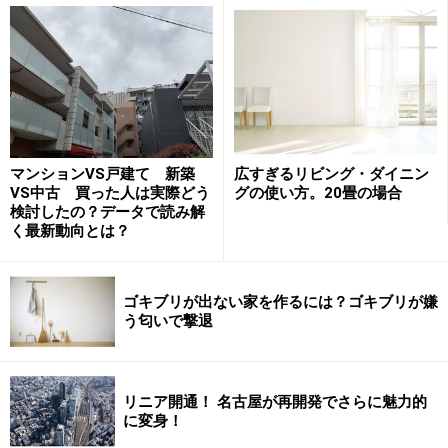
マンションVS戸建て 新築
広すぎるリビング・ダイニン
VS中古 買った人は実際どう
グの使い方。20畳の場合
検討したの？データで読み解
く最新動向とは？
ゴキブリが出ない家を作るには？ゴキブリが嫌
う匂いで撃退
失敗例2：冬に寒い！
リニア開通！ 名古屋が再開発でさらに魅力的
に変身！