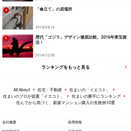
「傘立て」の居場所
4
2014/04/16
歴代「ゴジラ」デザイン徹底比較。2016年東宝復
5
活！
2014/12/08
ランキングをもっと見る
失敗例4：窓の結露
>
>
>
All About
住宅・不動産
住まいの「イエコト」
>
>
住まいのプロが提案「イエコト」
住まいの勝手にランキング
住んでから気づく、新築マンション購入の失敗例10選
「窓に結露がつくのは当たり前」というのは過去の話になり
つつあります
会社概要
採用情報
冬になると窓ガラスに水滴がびっしりついているのは日