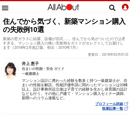
住んでから気づく、新築マンション購入
の失敗例10選
新築の窓ガラスに結露、設備が旧式……。住んでから気がついたのでは遅
すぎる、マンション購入の痛い失敗例をガイドがセレクトしてお届けし
ます（2018年2月改訂版、初出：2010年7月）
更新日：
2018年03月01日
井上 恵子
住まいの性能・安全 ガイド
一級建築士
マンション設計に携わった経験を数多く持つ一級建築士が、住
まいの性能を解説。性能評価申請に関わったマンションは20棟
以上。設計事務所設立後は子育ての経験を生かし保育園の設計
なども行う。その他に戸建て・マンション購入セミナー講師、
新聞へのコラム連載など。
プロフィール詳細
執筆記事一覧