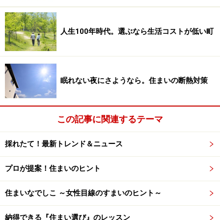
家の中なのに寒いから厚着をしなきゃいけないなんて…
人生100年時代。選ぶなら生活コストが低い町
冬、家の中にいても風邪をひきやすい。寒いので家の中
でも厚着をしている。子どもが布団をはいでいないか心
配で夜中に何度もチェックしている……。家の中にいるの
眠れない夜にさようなら。住まいの断熱対策
に「風邪をひかないか」と心配しなきゃいけないなん
て、そんな家には住みたくないですよね。
この記事に関連するテーマ
さらに「冬に寒い家」が原因で恐ろしい事故につながる
採れたて！最新トレンド＆ニュース
恐れもあります。それは、ヒートショックです。ヒート
ショックとは、家の中の急激な温度差が原因で身体に大
プロが提案！住まいのヒント
きな負担がかかり、心筋梗塞や脳梗塞を引き起こすこと
です。ヒートショックによる死者は年間で1万人以上と
住まいなでしこ ～女性目線のすまいのヒント～
いわれています。
納得できる『住まい選び』のレッスン